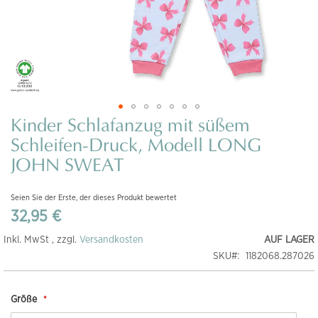
Kinder Schlafanzug mit süßem
Zum
Anfang
Schleifen-Druck, Modell LONG
der
JOHN SWEAT
Bildgalerie
springen
Seien Sie der Erste, der dieses Produkt bewertet
32,95 €
Inkl. MwSt , zzgl.
Versandkosten
AUF LAGER
SKU
1182068.287026
Größe