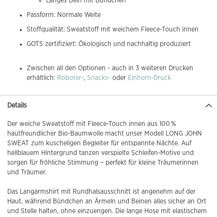
Langes Bein mit Bündchen
Passform: Normale Weite
Stoffqualität: Sweatstoff mit weichem Fleece-Touch innen
GOTS zertifiziert: Ökologisch und nachhaltig produziert
Zwischen all den Optionen - auch in 3 weiteren Drucken
erhältlich:
Roboter-
,
Snacks-
oder
Einhorn-Druck
Details
Der weiche Sweatstoff mit Fleece-Touch innen aus 100 %
hautfreundlicher Bio-Baumwolle macht unser Modell LONG JOHN
SWEAT zum kuscheligen Begleiter für entspannte Nächte. Auf
hellblauem Hintergrund tanzen verspielte Schleifen-Motive und
sorgen für fröhliche Stimmung – perfekt für kleine Träumerinnen
und Träumer.
Das Langarmshirt mit Rundhalsausschnitt ist angenehm auf der
Haut, während Bündchen an Ärmeln und Beinen alles sicher an Ort
und Stelle halten, ohne einzuengen. Die lange Hose mit elastischem