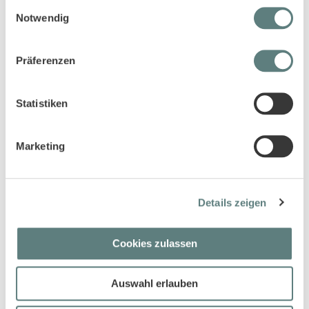
Einwilligungsauswahl
Notwendig
Präferenzen
Statistiken
Kinder Schlafanzug geringelt mit
Kinder Schlafanzug geringelt mit
lustigem Geister-Motiv, Modell
Cupcake-Motiven, Modell LONG
LONG JOHN
JOHN TERRY
Marketing
29,95 €
16,45 €
Details zeigen
Cookies zulassen
Auswahl erlauben