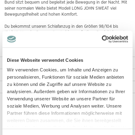
Bund sitzt bequem und begleitet jede Bewegung in der Nacht. Mit
seiner normalen Weite bietet Modell LONG JOHN SWEAT viel
Bewegungsfreiheit und hohen Komfort.
Du bekommst unseren Schlafanzug in den Größen 98/104 bis
134/140. Von der Baumwollernte bis zum fertigen Produkt kannst
du dir sicher sein, dass wir Modell LONG JOHN SWEAT nachhaltig,
fair und giftfrei herstellen. Das bestätigt dir unser
GOTS-Zertifikat
.
Diese Webseite verwendet Cookies
Weitere Informationen
Wir verwenden Cookies, um Inhalte und Anzeigen zu
Rezensionen
personalisieren, Funktionen für soziale Medien anbieten
zu können und die Zugriffe auf unsere Website zu
Angaben zur Produktsicherheit
analysieren. Außerdem geben wir Informationen zu Ihrer
Verwendung unserer Website an unsere Partner für
soziale Medien, Werbung und Analysen weiter. Unsere
Diese Artikel könnten dir auch gefallen!
Partner führen diese Informationen möglicherweise mit
weiteren Daten zusammen, die Sie ihnen bereitgestellt
haben oder die sie im Rahmen Ihrer Nutzung der Dienste
gesammelt haben.