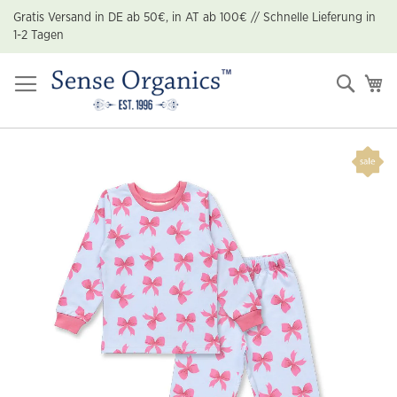
Zum
Gratis Versand in DE ab 50€, in AT ab 100€ // Schnelle Lieferung in
Inhalt
1-2 Tagen
springen
Suche
Me
Zum
Ende
der
Bildgalerie
springen