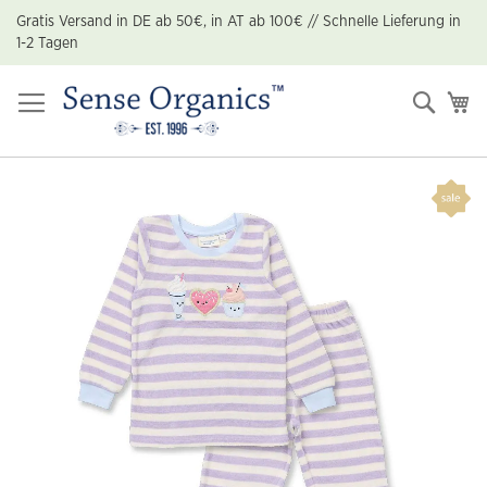
Zum
Gratis Versand in DE ab 50€, in AT ab 100€ // Schnelle Lieferung in
Inhalt
1-2 Tagen
springen
Suche
Me
Zum
Ende
der
Bildgalerie
springen