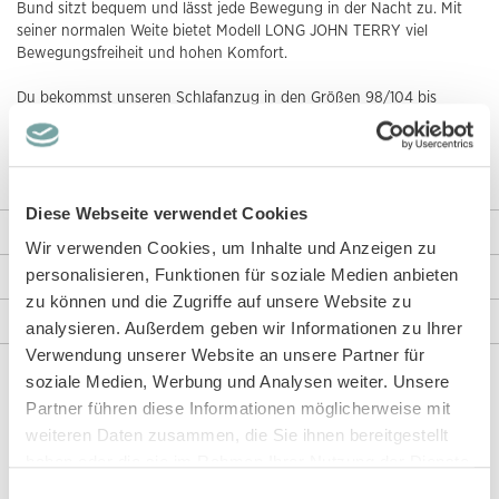
Bund sitzt bequem und lässt jede Bewegung in der Nacht zu. Mit
seiner normalen Weite bietet Modell LONG JOHN TERRY viel
Bewegungsfreiheit und hohen Komfort.
Du bekommst unseren Schlafanzug in den Größen 98/104 bis
134/140. Von der Baumwollernte bis zum fertigen Produkt kannst
du dir sicher sein, dass wir Modell LONG JOHN TERRY nachhaltig,
fair und giftfrei herstellen. Das bestätigt dir unser
GOTS-Zertifikat
.
Diese Webseite verwendet Cookies
Weitere Informationen
Wir verwenden Cookies, um Inhalte und Anzeigen zu
personalisieren, Funktionen für soziale Medien anbieten
Rezensionen
zu können und die Zugriffe auf unsere Website zu
Angaben zur Produktsicherheit
analysieren. Außerdem geben wir Informationen zu Ihrer
Verwendung unserer Website an unsere Partner für
soziale Medien, Werbung und Analysen weiter. Unsere
Partner führen diese Informationen möglicherweise mit
Diese Artikel könnten dir auch gefallen!
weiteren Daten zusammen, die Sie ihnen bereitgestellt
haben oder die sie im Rahmen Ihrer Nutzung der Dienste
gesammelt haben.
Einwilligungsauswahl