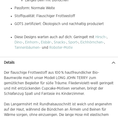
Langes Bein mit Bündchen
Passform: Normale Weite
Stoffqualität: Flauschiger Frotteestoff
GOTS zertifiziert: Ökologisch und nachhaltig produziert
Diese Designs warten auch auf dich: Geringelt mit
Hirsch-
,
Dino-
,
Einhorn-
,
Eisbär-
,
Snacks-
,
Sport
-,
Eichhörnchen-
,
Tannenbäumen-
und
Roboter-Motiv
Details
Der flauschige Frotteestoff aus 100 % hautfreundlicher Bio-
Baumwolle macht unser Modell LONG JOHN TERRY zum
gemütlichen Begleiter für süße Träume. Fliederviolett-weiß geringelt
und mit entzückenden Cupcake-Motiven versehen, bringt der
Schlafanzug Spaß und Fantasie ins Kinderzimmer.
Das Langarmshirt mit Rundhalsausschnitt ist weich und angenehm
auf der Haut, während die Bündchen an Ärmeln und Beinen für
Wärme sorgen, ohne einzuengen. Die lange Hose mit elastischem