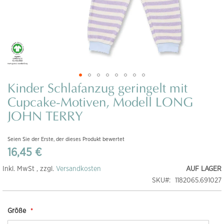
Kinder Schlafanzug geringelt mit
Zum
Anfang
Cupcake-Motiven, Modell LONG
der
JOHN TERRY
Bildgalerie
springen
Seien Sie der Erste, der dieses Produkt bewertet
16,45 €
Inkl. MwSt , zzgl.
Versandkosten
AUF LAGER
SKU
1182065.691027
Größe