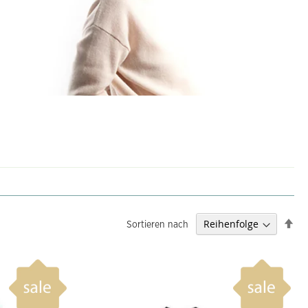
Abs
Sortieren nach
sor