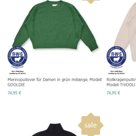
Merinopullover für Damen in grün mélange, Modell
Rollkragenpull
GOOLDIE
Modell TIVOOLI
74,95 €
74,95 €
Produkt anzeigen
Produkt anzeigen
Produkt anzeigen
Produkt anzeigen