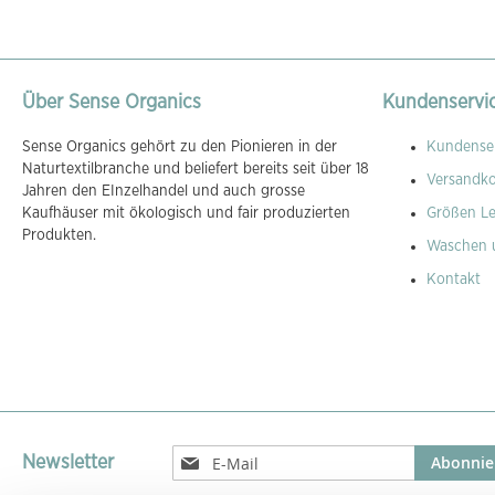
Über Sense Organics
Kundenservi
Sense Organics gehört zu den Pionieren in der
Kundenser
Naturtextilbranche und beliefert bereits seit über 18
Versandk
Jahren den EInzelhandel und auch grosse
Kaufhäuser mit ökologisch und fair produzierten
Größen Le
Produkten.
Waschen 
Kontakt
Melden
Abonnie
Newsletter
Sie