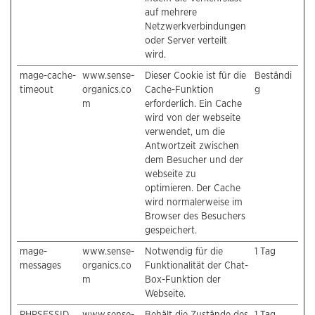
auf mehrere
Netzwerkverbindungen
oder Server verteilt
wird.
mage-cache-
www.sense-
Dieser Cookie ist für die
Beständi
timeout
organics.co
Cache-Funktion
g
m
erforderlich. Ein Cache
wird von der webseite
verwendet, um die
Antwortzeit zwischen
dem Besucher und der
webseite zu
optimieren. Der Cache
wird normalerweise im
Browser des Besuchers
gespeichert.
mage-
www.sense-
Notwendig für die
1 Tag
messages
organics.co
Funktionalität der Chat-
m
Box-Funktion der
Webseite.
PHPSESSID
www.sense-
Behält die Zustände des
1 Tag