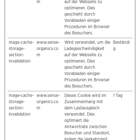
m
auf der Webseite zu
optimieren. Dies
geschieht durch
Vorabladen einiger
Prozeduren im Browser
des Besuchers.
mage-cache-
www.sense-
Wird verwendet, um die
Beständi
storage-
organics.co
Ladegeschwindigkeit
g
section-
m
auf der Webseite zu
invalidation
optimieren. Dies
geschieht durch
Vorabladen einiger
Prozeduren im Browser
des Besuchers.
mage-cache-
www.sense-
Dieses Cookie wird im
1 Tag
storage-
organics.co
Zusammenhang mit
section-
m
dem Lastausgleich
invalidation
verwendet. Dies
optimiert die
Antwortrate zwischen
Besucher und Standort,
indem die Verkehrslast