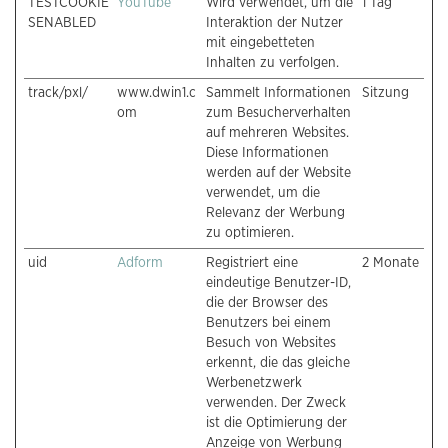
TESTCOOKIE
YouTube
Wird verwendet, um die
1 Tag
SENABLED
Interaktion der Nutzer
mit eingebetteten
Inhalten zu verfolgen.
track/pxl/
www.dwin1.c
Sammelt Informationen
Sitzung
om
zum Besucherverhalten
auf mehreren Websites.
Diese Informationen
werden auf der Website
verwendet, um die
Relevanz der Werbung
zu optimieren.
uid
Adform
Registriert eine
2 Monate
eindeutige Benutzer-ID,
die der Browser des
Benutzers bei einem
Besuch von Websites
erkennt, die das gleiche
Werbenetzwerk
verwenden. Der Zweck
ist die Optimierung der
Anzeige von Werbung