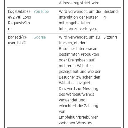
Adresse registriert wird.
LogsDatabas
YouTube
Wird verwendet, um die
Beständi
eV2:V#||Logs
Interaktion der Nutzer
g
RequestsSto
mit eingebetteten
re
Inhalten zu verfolgen.
pagead/1p-
Google
Wird verwendet, um zu
Sitzung
user-list/#
tracken, ob der
Besucher Interesse an
bestimmten Produkten
oder Ereignissen auf
mehreren Websites
gezeigt hat und wie der
Besucher zwischen den
Websites navigiert -
Dies wird zur Messung
des Werbeaufwands
verwendet und
erleichtert die Zahlung
von
Empfehlungsgebühren
zwischen Websites.