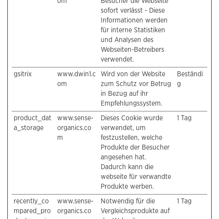
om
Besucher die Webseite
sofort verlässt - Diese
Informationen werden
für interne Statistiken
und Analysen des
Webseiten-Betreibers
verwendet.
gsitrix
www.dwin1.c
Wird von der Website
Beständi
om
zum Schutz vor Betrug
g
in Bezug auf ihr
Empfehlungssystem.
product_dat
www.sense-
Dieses Cookie wurde
1 Tag
a_storage
organics.co
verwendet, um
m
festzustellen, welche
Produkte der Besucher
angesehen hat.
Dadurch kann die
webseite für verwandte
Produkte werben.
recently_co
www.sense-
Notwendig für die
1 Tag
mpared_pro
organics.co
Vergleichsprodukte auf