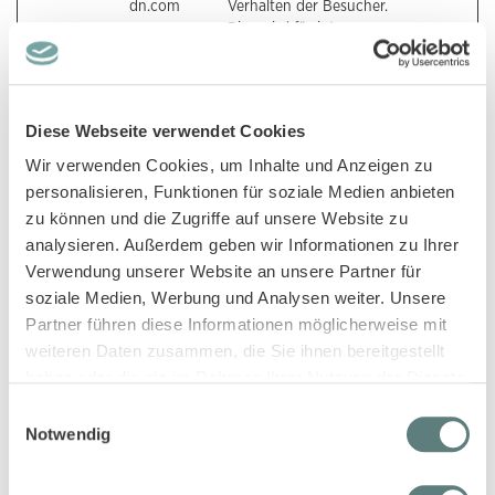
dn.com
Verhalten der Besucher.
Dies wird für interne
Analysen und Webseite-
Optimierung
verwendet.
tabUUID
www.dwin1.c
Wird von der Website
Sitzung
Diese Webseite verwendet Cookies
om
zum Schutz vor Betrug
Wir verwenden Cookies, um Inhalte und Anzeigen zu
in Bezug auf ihr
personalisieren, Funktionen für soziale Medien anbieten
Empfehlungssystem.
zu können und die Zugriffe auf unsere Website zu
analysieren. Außerdem geben wir Informationen zu Ihrer
Marketing (46)
Verwendung unserer Website an unsere Partner für
soziale Medien, Werbung und Analysen weiter. Unsere
Marketing-Cookies werden verwendet, um Besuchern auf
Webseiten zu folgen. Die Absicht ist, Anzeigen zu zeigen, die
Partner führen diese Informationen möglicherweise mit
relevant und ansprechend für den einzelnen Benutzer sind und
weiteren Daten zusammen, die Sie ihnen bereitgestellt
daher wertvoller für Publisher und werbetreibende Drittparteien
haben oder die sie im Rahmen Ihrer Nutzung der Dienste
sind.
gesammelt haben.
Einwilligungsauswahl
Notwendig
Maximale
Name
Anbieter
Zweck
Speicherdaue
#_uid
Neory
Anstehend
3 Monate