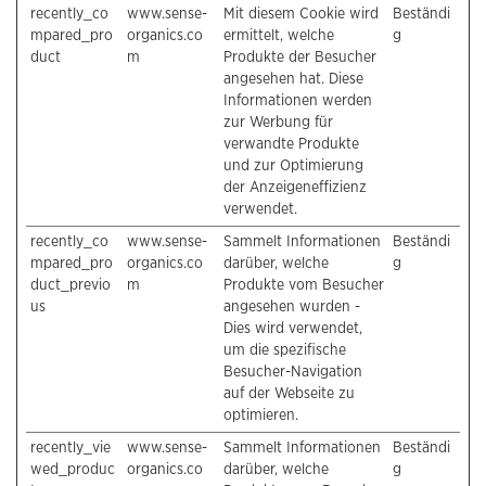
recently_co
www.sense-
Mit diesem Cookie wird
Beständi
mpared_pro
organics.co
ermittelt, welche
g
duct
m
Produkte der Besucher
angesehen hat. Diese
Informationen werden
zur Werbung für
verwandte Produkte
und zur Optimierung
der Anzeigeneffizienz
verwendet.
recently_co
www.sense-
Sammelt Informationen
Beständi
mpared_pro
organics.co
darüber, welche
g
duct_previo
m
Produkte vom Besucher
us
angesehen wurden -
Dies wird verwendet,
um die spezifische
Besucher-Navigation
auf der Webseite zu
optimieren.
recently_vie
www.sense-
Sammelt Informationen
Beständi
wed_produc
organics.co
darüber, welche
g