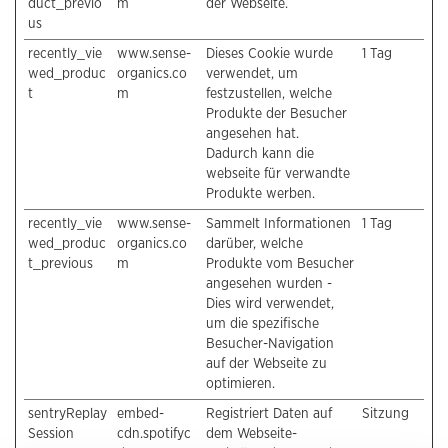
duct_previo
m
der Webseite.
us
recently_vie
www.sense-
Dieses Cookie wurde
1 Tag
wed_produc
organics.co
verwendet, um
t
m
festzustellen, welche
Produkte der Besucher
angesehen hat.
Dadurch kann die
webseite für verwandte
Produkte werben.
recently_vie
www.sense-
Sammelt Informationen
1 Tag
wed_produc
organics.co
darüber, welche
t_previous
m
Produkte vom Besucher
angesehen wurden -
Dies wird verwendet,
um die spezifische
Besucher-Navigation
auf der Webseite zu
optimieren.
sentryReplay
embed-
Registriert Daten auf
Sitzung
Session
cdn.spotifyc
dem Webseite-