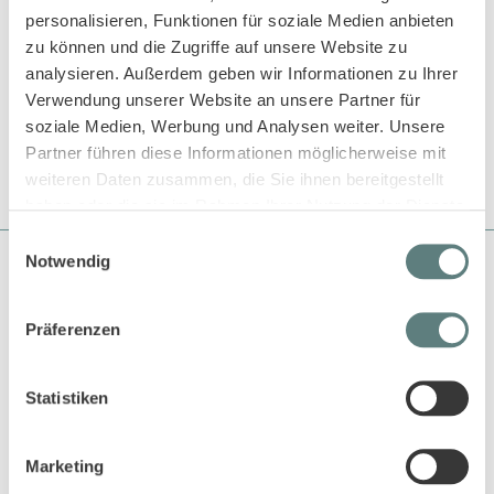
Unsere Vision
personalisieren, Funktionen für soziale Medien anbieten
Unsere Projekte
zu können und die Zugriffe auf unsere Website zu
analysieren. Außerdem geben wir Informationen zu Ihrer
Unsere Zertifizierung
Verwendung unserer Website an unsere Partner für
Blog
soziale Medien, Werbung und Analysen weiter. Unsere
Kontakt
Partner führen diese Informationen möglicherweise mit
weiteren Daten zusammen, die Sie ihnen bereitgestellt
haben oder die sie im Rahmen Ihrer Nutzung der Dienste
gesammelt haben.
Einwilligungsauswahl
Notwendig
Über Sense Organics
Sense Organics gehört zu den Pionieren in der Naturtextilbranche
Präferenzen
und beliefert bereits seit über 18 Jahren den EInzelhandel und
auch grosse Kaufhäuser mit ökologisch und fair produzierten
Produkten.
Statistiken
Kundenservice
Kundenservice Übersicht
Marketing
Versandkosten