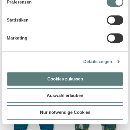
Präferenzen
Statistiken
Marketing
Babyhose in mauve, Modell
Baby Sweathose in schwarz,
TOMKE
Modell CANDY
11,45 €
10,95 €
Details zeigen
Produkt anzeigen
Produkt anzeigen
Cookies zulassen
Auswahl erlauben
Nur notwendige Cookies