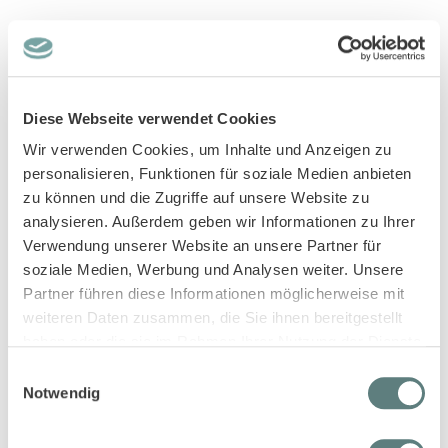
Produkt anzeigen
Produkt anzeigen
Diese Webseite verwendet Cookies
Wir verwenden Cookies, um Inhalte und Anzeigen zu
personalisieren, Funktionen für soziale Medien anbieten
zu können und die Zugriffe auf unsere Website zu
analysieren. Außerdem geben wir Informationen zu Ihrer
Verwendung unserer Website an unsere Partner für
soziale Medien, Werbung und Analysen weiter. Unsere
Babyhose in blaugrau, Modell
Babyhose in weinrot, Modell
Partner führen diese Informationen möglicherweise mit
TOMKE
TOMKE
weiteren Daten zusammen, die Sie ihnen bereitgestellt
11,45 €
11,45 €
haben oder die sie im Rahmen Ihrer Nutzung der Dienste
gesammelt haben.
Einwilligungsauswahl
Produkt anzeigen
Produkt anzeigen
Notwendig