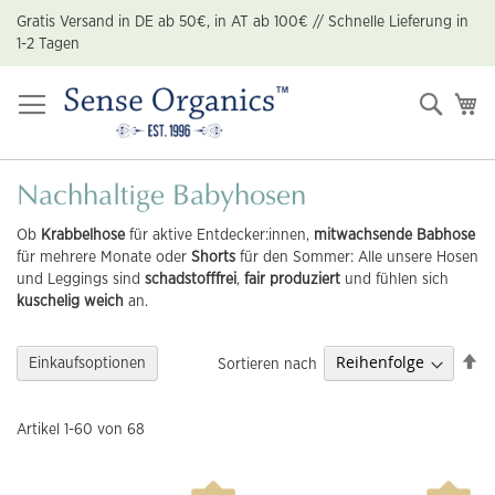
Zum
Gratis Versand in DE ab 50€, in AT ab 100€ // Schnelle Lieferung in
Inhalt
1-2 Tagen
springen
Suche
Me
Nachhaltige Babyhosen
Ob
Krabbelhose
für aktive Entdecker:innen,
mitwachsende Babhose
für mehrere Monate oder
Shorts
für den Sommer: Alle unsere Hosen
und Leggings sind
schadstofffrei
,
fair produziert
und fühlen sich
kuschelig weich
an.
Ab
Einkaufsoptionen
Sortieren nach
so
Artikel
1
-
60
von
68