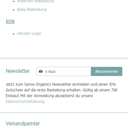
Mädchen Bekleidung
Baby Bekleidung
B2B
Händler Login
Melden
Abonnieren
Newsletter
Sie
sich
Jetzt zum Sense Organics Newsletter anmelden und einen 10%
für
Gutschein auf die erste Bestellung erhalten. Gültig ab einem 75€
unseren
Einkauf. Mit der Anmeldung akzeptierst du unsere
Newsletter
Datenschutzerklärung.
an:
Versandparnter