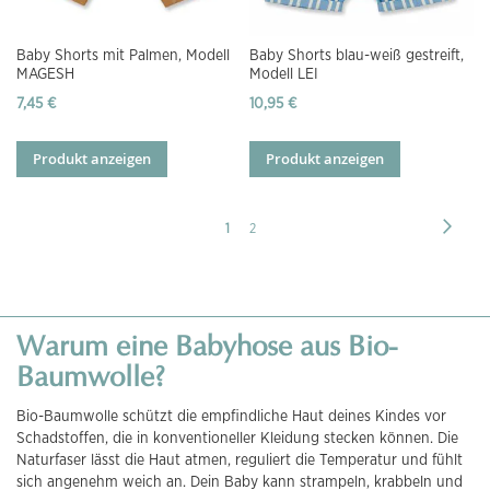
Baby Shorts mit Palmen, Modell
Baby Shorts blau-weiß gestreift,
MAGESH
Modell LEI
7,45 €
10,95 €
Produkt anzeigen
Produkt anzeigen
Seite
Seite
Weite
Sie
Seite
1
2
lesen
gerade
die
Warum eine Babyhose aus Bio-
Seite
Baumwolle?
Bio-Baumwolle schützt die empfindliche Haut deines Kindes vor
Schadstoffen, die in konventioneller Kleidung stecken können. Die
Naturfaser lässt die Haut atmen, reguliert die Temperatur und fühlt
sich angenehm weich an. Dein Baby kann strampeln, krabbeln und