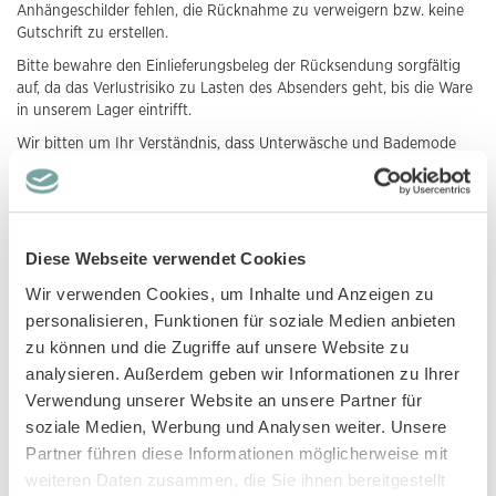
Anhängeschilder fehlen, die Rücknahme zu verweigern bzw. keine
Gutschrift zu erstellen.
Bitte bewahre den Einlieferungsbeleg der Rücksendung sorgfältig
auf, da das Verlustrisiko zu Lasten des Absenders geht, bis die Ware
in unserem Lager eintrifft.
Wir bitten um Ihr Verständnis, dass Unterwäsche und Bademode
von dieser 30 Tage Rückgabegarantie ausgeschlossen sind, hier
bestehen selbstverständlich alle gesetzlichen Bestimmungen.
Über die Erstattung informieren wir dich per E-Mail. Bitte beachte,
dass alle Rückzahlungen analog der von dir gewählten
Diese Webseite verwendet Cookies
Bezahlmöglichkeit abgewickelt werden, wobei wir nur an die
identische Kredit- oder Bankkarte Rückbuchungen durchführen
Wir verwenden Cookies, um Inhalte und Anzeigen zu
können.
personalisieren, Funktionen für soziale Medien anbieten
Unsere 30 Tage Rückgabegarantie gilt zusätzlich zu allen
zu können und die Zugriffe auf unsere Website zu
bestehenden Rechten der Widerrufsbelehrung bzw. des
analysieren. Außerdem geben wir Informationen zu Ihrer
Widerrufsrechts.
Verwendung unserer Website an unsere Partner für
soziale Medien, Werbung und Analysen weiter. Unsere
Widerrufsbelehrung / Widerrufsrecht
Partner führen diese Informationen möglicherweise mit
weiteren Daten zusammen, die Sie ihnen bereitgestellt
Du hast das Recht binnen vierzehn Tagen ohne Angabe von