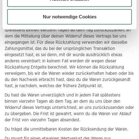
die wir von dir erhalten haben, einschließlich der Lieferkosten (mit
Ausnahme der zusätzlichen Kosten, die sich daraus ergeben, dass
Nur notwendige Cookies
du eine andere Art der Lieferung als die von uns angebotene,
günstigste Standardlieferung gewählt hast), unverzüglich und
spätestens binnen vierzehn Tagen ab dem Tag zurückzuzahlen, an
dem die Mitteilung über deinen Widerruf dieses Vertrags bei uns
eingegangen ist. Für diese Rückzahlung verwenden wir dasselbe
Zahlungsmittel, das du bei der ursprünglichen Transaktion
eingesetzt hast, es sei denn, mit dir wurde ausdrücklich etwas
anderes vereinbart; in keinem Fall werden dir wegen dieser
Rückzahlung Entgelte berechnet. Wir können die Rückzahlung
verweigern, bis wir die Waren wieder zurückerhalten haben oder bis
du den Nachweis erbracht hast, dass du die Waren zurückgesandt
hast, je nachdem, welches der frühere Zeitpunkt ist.
Du hast die Waren unverzüglich und in jedem Fall spätestens
binnen vierzehn Tagen ab dem Tag, an dem du uns über den
Widerruf dieses Vertrags unterrichtest, an uns zurückzusenden oder
zu übergeben. Die Frist ist gewahrt, wenn du die Waren vor Ablauf
der Frist von vierzehn Tagen absendest.
Du trägst die unmittelbaren Kosten der Rücksendung der Waren.
Du musst für einen etwaigen Wertverlust der Waren nur