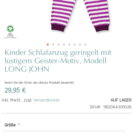
Kinder Schlafanzug geringelt mit
Zum
Anfang
lustigem Geister-Motiv, Modell
der
LONG JOHN
Bildgalerie
springen
Seien Sie der Erste, der dieses Produkt bewertet
29,95 €
Inkl. MwSt , zzgl.
Versandkosten
AUF LAGER
SKU
1182064.691026
Größe