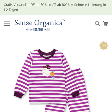
Zum
Gratis Versand in DE ab 50€, in AT ab 100€ // Schnelle Lieferung in
Inhalt
1-2 Tagen
springen
Suche
Me
Zum
Ende
der
Bildgalerie
springen