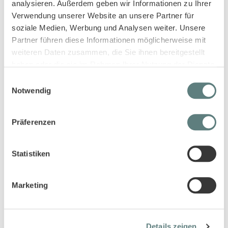
analysieren. Außerdem geben wir Informationen zu Ihrer
Verwendung unserer Website an unsere Partner für
soziale Medien, Werbung und Analysen weiter. Unsere
Partner führen diese Informationen möglicherweise mit
weiteren Daten zusammen, die Sie ihnen bereitgestellt
haben oder die sie im Rahmen Ihrer Nutzung der Dienste
gesammelt haben.
Einwilligungsauswahl
Kinder Schlafanzug mit süßem
Kinder Schlafanzug geringelt mit
Notwendig
Herzchen-Druck
Cupcake-Motiven, Modell LONG
JOHN TERRY
16,45 €
16,45 €
Präferenzen
Statistiken
Marketing
Details zeigen