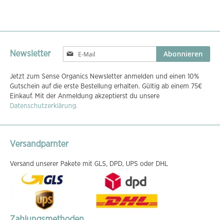
Melden
Abonnieren
Newsletter
Sie
sich
Jetzt zum Sense Organics Newsletter anmelden und einen 10%
für
Gutschein auf die erste Bestellung erhalten. Gültig ab einem 75€
unseren
Einkauf. Mit der Anmeldung akzeptierst du unsere
Newsletter
Datenschutzerklärung.
an:
Versandparnter
Versand unserer Pakete mit GLS, DPD, UPS oder DHL
Zahlungsmethoden