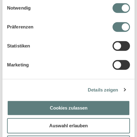
Einwilligungsauswahl
Notwendig
Präferenzen
Statistiken
Kinder Schlafanzug geringelt mit
Kinder Schlafanzug geringelt mit
lustigem Geister-Motiv, Modell
Cupcake-Motiven, Modell LONG
LONG JOHN
JOHN TERRY
Marketing
29,95 €
16,45 €
Details zeigen
Cookies zulassen
Auswahl erlauben