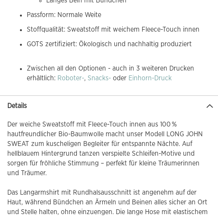
Langes Bein mit Bündchen
Passform: Normale Weite
Stoffqualität: Sweatstoff mit weichem Fleece-Touch innen
GOTS zertifiziert: Ökologisch und nachhaltig produziert
Zwischen all den Optionen - auch in 3 weiteren Drucken
erhältlich:
Roboter-
,
Snacks-
oder
Einhorn-Druck
Details
Der weiche Sweatstoff mit Fleece-Touch innen aus 100 %
hautfreundlicher Bio-Baumwolle macht unser Modell LONG JOHN
SWEAT zum kuscheligen Begleiter für entspannte Nächte. Auf
hellblauem Hintergrund tanzen verspielte Schleifen-Motive und
sorgen für fröhliche Stimmung – perfekt für kleine Träumerinnen
und Träumer.
Das Langarmshirt mit Rundhalsausschnitt ist angenehm auf der
Haut, während Bündchen an Ärmeln und Beinen alles sicher an Ort
und Stelle halten, ohne einzuengen. Die lange Hose mit elastischem