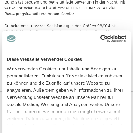
Bund sitzt bequem und begleitet jede Bewegung in der Nacht. Mit
seiner normalen Weite bietet Modell LONG JOHN SWEAT viel
Bewegungsfreiheit und hohen Komfort.
Du bekommst unseren Schlafanzug in den Größen 98/104 bis
134/140. Von der Baumwollernte bis zum fertigen Produkt kannst
du dir sicher sein, dass wir Modell LONG JOHN SWEAT nachhaltig,
fair und giftfrei herstellen. Das bestätigt dir unser
GOTS-Zertifikat
.
Diese Webseite verwendet Cookies
Weitere Informationen
Wir verwenden Cookies, um Inhalte und Anzeigen zu
Rezensionen
personalisieren, Funktionen für soziale Medien anbieten
zu können und die Zugriffe auf unsere Website zu
Angaben zur Produktsicherheit
analysieren. Außerdem geben wir Informationen zu Ihrer
Verwendung unserer Website an unsere Partner für
soziale Medien, Werbung und Analysen weiter. Unsere
Diese Artikel könnten dir auch gefallen!
Partner führen diese Informationen möglicherweise mit
weiteren Daten zusammen, die Sie ihnen bereitgestellt
haben oder die sie im Rahmen Ihrer Nutzung der Dienste
gesammelt haben.