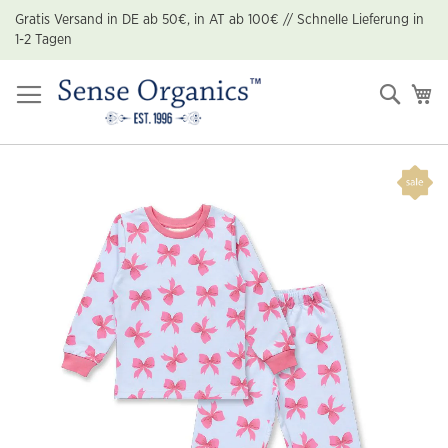
Zum
Gratis Versand in DE ab 50€, in AT ab 100€ // Schnelle Lieferung in
Inhalt
1-2 Tagen
springen
Suche
Me
Zum
Ende
der
Bildgalerie
springen