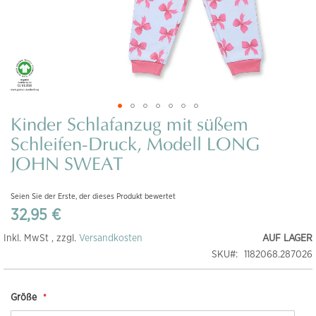
Kinder Schlafanzug mit süßem
Zum
Anfang
Schleifen-Druck, Modell LONG
der
JOHN SWEAT
Bildgalerie
springen
Seien Sie der Erste, der dieses Produkt bewertet
32,95 €
Inkl. MwSt , zzgl.
Versandkosten
AUF LAGER
SKU
1182068.287026
Größe