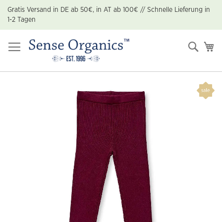
Zum
Gratis Versand in DE ab 50€, in AT ab 100€ // Schnelle Lieferung in
Inhalt
1-2 Tagen
springen
Suche
Me
Zum
Ende
der
Bildgalerie
springen