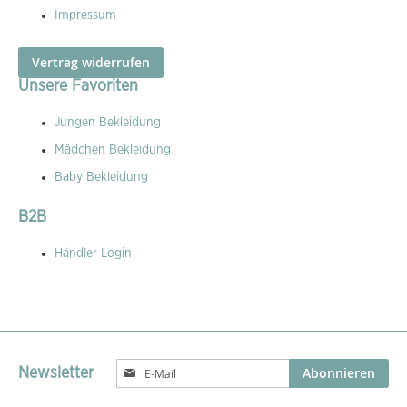
Impressum
Vertrag widerrufen
Unsere Favoriten
Jungen Bekleidung
Mädchen Bekleidung
Baby Bekleidung
B2B
Händler Login
Melden
Abonnieren
Newsletter
Sie
sich