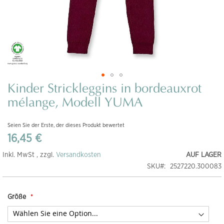
Kinder Strickleggins in bordeauxrot
Zum
Anfang
mélange, Modell YUMA
der
Bildgalerie
Seien Sie der Erste, der dieses Produkt bewertet
springen
16,45 €
Inkl. MwSt , zzgl.
Versandkosten
AUF LAGER
SKU
2527220.300083
Größe