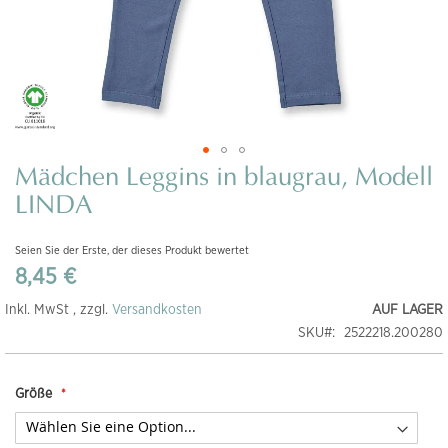
Mädchen Leggins in blaugrau, Modell
Zum
Anfang
LINDA
der
Bildgalerie
Seien Sie der Erste, der dieses Produkt bewertet
springen
8,45 €
Inkl. MwSt , zzgl.
Versandkosten
AUF LAGER
SKU
2522218.200280
Größe