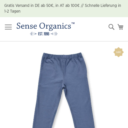
Zum
Gratis Versand in DE ab 50€, in AT ab 100€ // Schnelle Lieferung in
Inhalt
1-2 Tagen
springen
Suche
Me
Zum
Ende
der
Bildgalerie
springen