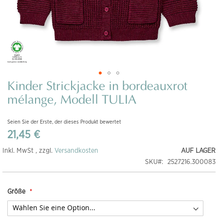
Kinder Strickjacke in bordeauxrot
Zum
Anfang
mélange, Modell TULIA
der
Bildgalerie
Seien Sie der Erste, der dieses Produkt bewertet
springen
21,45 €
Inkl. MwSt , zzgl.
Versandkosten
AUF LAGER
SKU
2527216.300083
Größe