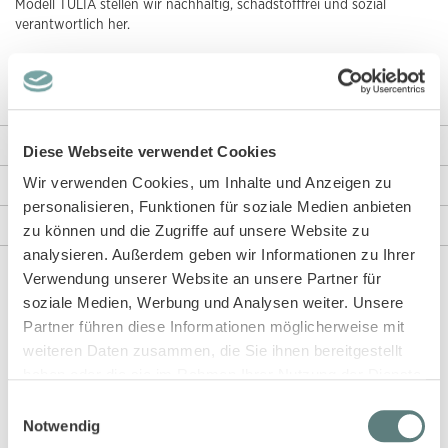
Modell TULIA stellen wir nachhaltig, schadstofffrei und sozial
verantwortlich her.
Nice to know: Wenn du dich weiter umsehen möchtest, könnte dir
unser Modell
CHASSKA
gefallen.
Weitere Informationen
Diese Webseite verwendet Cookies
Wir verwenden Cookies, um Inhalte und Anzeigen zu
Rezensionen
personalisieren, Funktionen für soziale Medien anbieten
Angaben zur Produktsicherheit
zu können und die Zugriffe auf unsere Website zu
analysieren. Außerdem geben wir Informationen zu Ihrer
Verwendung unserer Website an unsere Partner für
soziale Medien, Werbung und Analysen weiter. Unsere
Diese Artikel könnten dir auch gefallen!
Partner führen diese Informationen möglicherweise mit
weiteren Daten zusammen, die Sie ihnen bereitgestellt
haben oder die sie im Rahmen Ihrer Nutzung der Dienste
gesammelt haben.
Einwilligungsauswahl
Notwendig