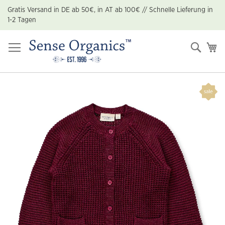
Zum
Gratis Versand in DE ab 50€, in AT ab 100€ // Schnelle Lieferung in
Inhalt
1-2 Tagen
springen
Suche
Me
Zum
Ende
der
Bildgalerie
springen