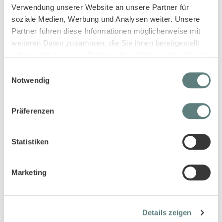
Verwendung unserer Website an unsere Partner für
soziale Medien, Werbung und Analysen weiter. Unsere
Diese Artikel könnten dir auch gefallen!
Partner führen diese Informationen möglicherweise mit
weiteren Daten zusammen, die Sie ihnen bereitgestellt
haben oder die sie im Rahmen Ihrer Nutzung der Dienste
gesammelt haben.
Einwilligungsauswahl
Notwendig
Präferenzen
Statistiken
Shirt mit 3/4 Ärmeln für
Mädchen geringelt, Modell
LOUISE
Marketing
9,45 €
Details zeigen