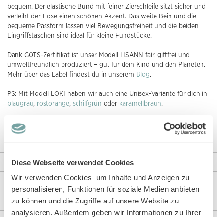
bequem. Der elastische Bund mit feiner Zierschleife sitzt sicher und
verleiht der Hose einen schönen Akzent. Das weite Bein und die
bequeme Passform lassen viel Bewegungsfreiheit und die beiden
Eingriffstaschen sind ideal für kleine Fundstücke.
Dank GOTS-Zertifikat ist unser Modell LISANN fair, giftfrei und
umweltfreundlich produziert – gut für dein Kind und den Planeten.
Mehr über das Label findest du in unserem
Blog
.
PS: Mit Modell LOKI haben wir auch eine Unisex-Variante für dich in
blaugrau
,
rostorange
,
schilfgrün
oder
karamellbraun
.
PPS: Modell
LENE
oder Modell WALA mit
Blumen
oder
Streifendesign
sind zwei tolle Alternativen aus unserem Shop.
Diese Webseite verwendet Cookies
Weitere Informationen
Wir verwenden Cookies, um Inhalte und Anzeigen zu
Rezensionen
personalisieren, Funktionen für soziale Medien anbieten
zu können und die Zugriffe auf unsere Website zu
Angaben zur Produktsicherheit
analysieren. Außerdem geben wir Informationen zu Ihrer