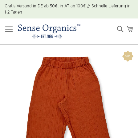
Zum
Gratis Versand in DE ab 50€, in AT ab 100€ // Schnelle Lieferung in
Inhalt
1-2 Tagen
springen
Suche
Me
Zum
Ende
der
Bildgalerie
springen