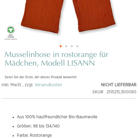
Musselinhose in rostorange für
Zum
Anfang
Mädchen, Modell LISANN
der
Bildgalerie
Seien Sie der Erste, der dieses Produkt bewertet
springen
Inkl. MwSt , zzgl.
Versandkosten
NICHT LIEFERBAR
SKU
2515215.300080
Aus 100% hautfreundlicher Bio-Baumwolle
Größen: 98 bis 134/140
Farbe: Rostorange