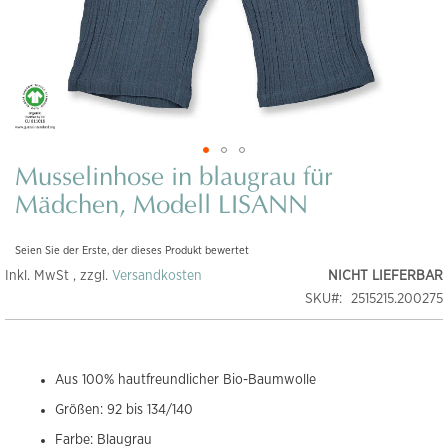
Musselinhose in blaugrau für
Zum
Anfang
Mädchen, Modell LISANN
der
Bildgalerie
Seien Sie der Erste, der dieses Produkt bewertet
springen
Inkl. MwSt , zzgl.
Versandkosten
NICHT LIEFERBAR
SKU
2515215.200275
Aus 100% hautfreundlicher Bio-Baumwolle
Größen: 92 bis 134/140
Farbe: Blaugrau