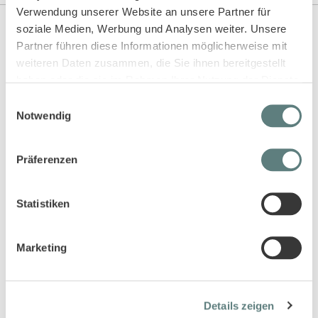
Verwendung unserer Website an unsere Partner für
soziale Medien, Werbung und Analysen weiter. Unsere
Partner führen diese Informationen möglicherweise mit
Diese Artikel könnten dir auch gefallen!
weiteren Daten zusammen, die Sie ihnen bereitgestellt
haben oder die sie im Rahmen Ihrer Nutzung der Dienste
gesammelt haben.
Einwilligungsauswahl
Notwendig
Präferenzen
Statistiken
Mädchen T-Shirt mit Palmen,
Modell NANA
Marketing
8,95 €
Details zeigen