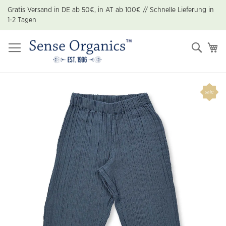
Zum
Gratis Versand in DE ab 50€, in AT ab 100€ // Schnelle Lieferung in
Inhalt
1-2 Tagen
springen
Suche
Me
Zum
Ende
der
Bildgalerie
springen