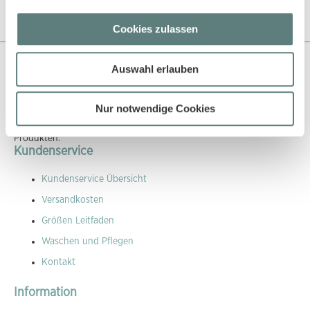
Cookies zulassen
Auswahl erlauben
Über Sense Organics
Sense Organics gehört zu den Pionieren in der Naturtextilbranche
Nur notwendige Cookies
und beliefert bereits seit über 18 Jahren den EInzelhandel und
auch grosse Kaufhäuser mit ökologisch und fair produzierten
Produkten.
Kundenservice
Kundenservice Übersicht
Versandkosten
Größen Leitfaden
Waschen und Pflegen
Kontakt
Information