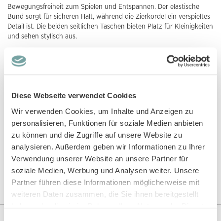
Bewegungsfreiheit zum Spielen und Entspannen. Der elastische
Bund sorgt für sicheren Halt, während die Zierkordel ein verspieltes
Detail ist. Die beiden seitlichen Taschen bieten Platz für Kleinigkeiten
und sehen stylisch aus.
Das Beste: Unser Modell JAKUB aus 100% Bio-Baumwolle ist GOTS-
zertifiziert. Damit kannst du dir sicher sein, dass wir unsere Shorts
für Kinder ökologisch, fair und giftfrei herstellen. Mehr über das
Label erfährst du in unserem
Blog
.
Diese Webseite verwendet Cookies
Der Stoff ist genau dein Ding? Aus Slub-Terry-Jersey haben wir für
Wir verwenden Cookies, um Inhalte und Anzeigen zu
dich den Hoodie Model MANOU in
blaugrau
,
ozeanblau
oder
personalisieren, Funktionen für soziale Medien anbieten
schilfgrün
, die Sweathose Modell
JAANE
oder Modell KALLOS in
zu können und die Zugriffe auf unsere Website zu
blaugrau
,
ozeanblau
oder
haselnussbraun
.
analysieren. Außerdem geben wir Informationen zu Ihrer
Du möchtest dich noch etwas umsehen? Unser Modell MAKU in
Verwendung unserer Website an unsere Partner für
sand
,
olivgrün
oder
meeresgrün
oder Modell PAK in
blaugrau
,
soziale Medien, Werbung und Analysen weiter. Unsere
rostorange
,
schilfgrün
oder
karamellbraun
oder die Shorts Modell
Partner führen diese Informationen möglicherweise mit
KHAN mit
Palmen-
oder
Wal-Druck
könnten dir auch gefallen.
weiteren Daten zusammen, die Sie ihnen bereitgestellt
haben oder die sie im Rahmen Ihrer Nutzung der Dienste
Weitere Informationen
gesammelt haben.
Einwilligungsauswahl