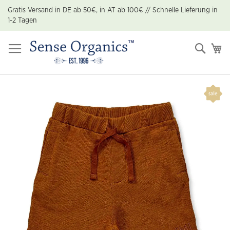
Zum
Gratis Versand in DE ab 50€, in AT ab 100€ // Schnelle Lieferung in
Inhalt
1-2 Tagen
springen
Suche
Me
Zum
Ende
der
Bildgalerie
springen