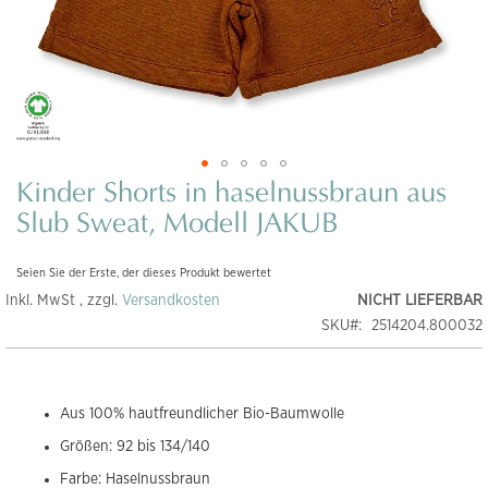
Kinder Shorts in haselnussbraun aus
Zum
Anfang
Slub Sweat, Modell JAKUB
der
Bildgalerie
Seien Sie der Erste, der dieses Produkt bewertet
springen
Inkl. MwSt , zzgl.
Versandkosten
NICHT LIEFERBAR
SKU
2514204.800032
Aus 100% hautfreundlicher Bio-Baumwolle
Größen: 92 bis 134/140
Farbe: Haselnussbraun