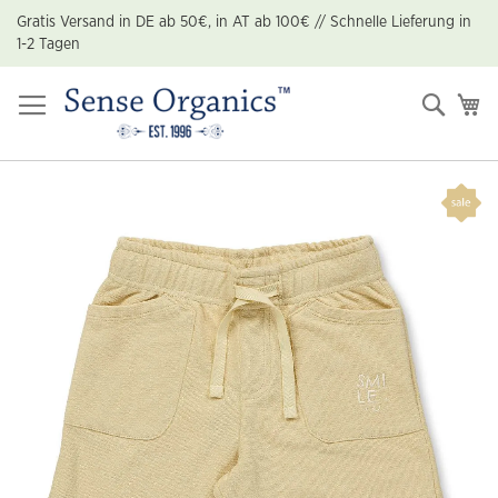
Zum
Gratis Versand in DE ab 50€, in AT ab 100€ // Schnelle Lieferung in
Inhalt
1-2 Tagen
springen
Suche
Me
Zum
Ende
der
Bildgalerie
springen