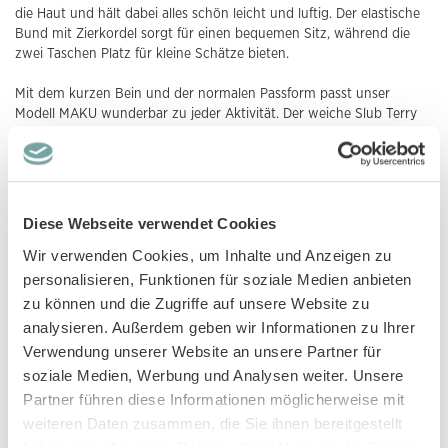
die Haut und hält dabei alles schön leicht und luftig. Der elastische
Bund mit Zierkordel sorgt für einen bequemen Sitz, während die
zwei Taschen Platz für kleine Schätze bieten.
Mit dem kurzen Bein und der normalen Passform passt unser
Modell MAKU wunderbar zu jeder Aktivität. Der weiche Slub Terry
Jersey-Stoff macht die Shorts in den Größen 98 bis 134/140 zum
idealen Sommerbegleiter. Das Beste: Unsere kurze Hose für Kinder
stellen wir wie alle unsere Produkte ökologisch und nachhaltig her.
Unsere gesamte Lieferkette (Baumwoll-Bauern, Garnproduktion,
Stoffherstellung, Näherei, Stickerei, etc.) ist GOTS zertifiziert. Mehr
Diese Webseite verwendet Cookies
über das Label erfährst du in unserem
Blog
.
Wir verwenden Cookies, um Inhalte und Anzeigen zu
Wenn du Slub Terry genauso liebst wie wir: Aus dem gleichen Stoff
personalisieren, Funktionen für soziale Medien anbieten
haben wir für dich das T-Shirt Modell TALI in
sand
,
pfirsich
oder
zu können und die Zugriffe auf unsere Website zu
olivgrün
, das T-Shirt Modell
KAYA
oder die Shorts Modell ODA in
analysieren. Außerdem geben wir Informationen zu Ihrer
pfirsich
oder
olivgrün
.
Verwendung unserer Website an unsere Partner für
PS: Mit Modell JAKUB in
blaugrau
,
ozeanblau
oder
haselnussbraun
soziale Medien, Werbung und Analysen weiter. Unsere
oder Modell PAK in in
blaugrau
,
rostorange
,
schilfgrün
oder
Partner führen diese Informationen möglicherweise mit
karamellbraun
oder die Shorts Modell KHAN mit
Palmen-
oder
Wal-
weiteren Daten zusammen, die Sie ihnen bereitgestellt
Druck
bekommst du bei uns tolle Alternativen.
haben oder die sie im Rahmen Ihrer Nutzung der Dienste