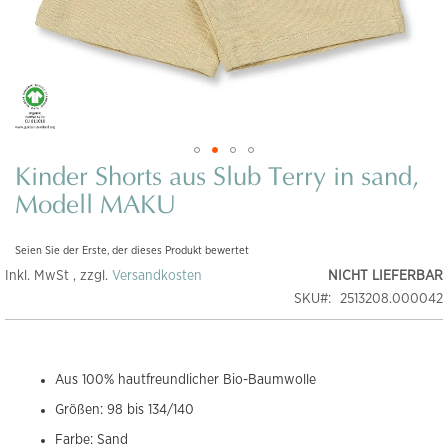
Kinder Shorts aus Slub Terry in sand,
Zum
Anfang
Modell MAKU
der
Bildgalerie
Seien Sie der Erste, der dieses Produkt bewertet
springen
Inkl. MwSt , zzgl.
Versandkosten
NICHT LIEFERBAR
SKU
2513208.000042
Aus 100% hautfreundlicher Bio-Baumwolle
Größen: 98 bis 134/140
Farbe: Sand