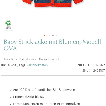
Baby Strickjacke mit Blumen, Modell
Zum
Anfang
OVA
der
Bildgalerie
Seien Sie der Erste, der dieses Produkt bewertet
springen
Inkl. MwSt , zzgl.
Versandkosten
NICHT LIEFERBAR
SKU
2425107
Aus 100% hautfreundlicher Bio-Baumwolle
Größen: 62/68 bis 86
Farbe: Dunkelblau mit bunten Blumenmotiven