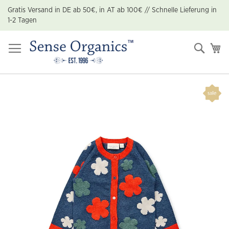
Zum
Gratis Versand in DE ab 50€, in AT ab 100€ // Schnelle Lieferung in
Inhalt
1-2 Tagen
springen
Suche
Me
Zum
Ende
der
Bildgalerie
springen