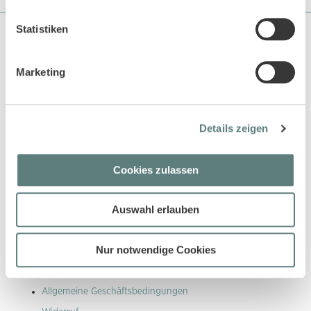
Statistiken
Über Sense Organics
Sense Organics gehört zu den Pionieren in der Naturtextilbranche
Marketing
und beliefert bereits seit über 18 Jahren den EInzelhandel und
auch grosse Kaufhäuser mit ökologisch und fair produzierten
Produkten.
Kundenservice
Details zeigen
Kundenservice Übersicht
Cookies zulassen
Versandkosten
Größen Leitfaden
Auswahl erlauben
Waschen und Pflegen
Kontakt
Nur notwendige Cookies
Information
Allgemeine Geschäftsbedingungen