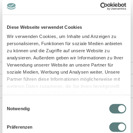
Blumendruck auf Dunkelblau kannst du kinderleicht kombinieren.
Wir haben unsere nachhaltige Strickjacke für Babys für dich in den
Größen 62/68 bis 86. Sollte 86 schon zu klein sein: Gibt es Modell
OVA
hier
auch in größeren Größen. Das Beste: Unser Cardigan ist
Diese Webseite verwendet Cookies
wie alle unsere Produkte ökologisch und nachhaltig produziert.
Wir verwenden Cookies, um Inhalte und Anzeigen zu
Unsere gesamte Lieferkette (Baumwoll-Bauern, Garnproduktion,
personalisieren, Funktionen für soziale Medien anbieten
Stoffherstellung, Näherei, Stickerei, etc.) ist GOTS zertifiziert. Mehr
über das Label erfährst du in unserem
Blog
.
zu können und die Zugriffe auf unsere Website zu
analysieren. Außerdem geben wir Informationen zu Ihrer
Verwendung unserer Website an unsere Partner für
Weitere Informationen
soziale Medien, Werbung und Analysen weiter. Unsere
Partner führen diese Informationen möglicherweise mit
Rezensionen
weiteren Daten zusammen, die Sie ihnen bereitgestellt
Angaben zur Produktsicherheit
haben oder die sie im Rahmen Ihrer Nutzung der Dienste
gesammelt haben.
Einwilligungsauswahl
Notwendig
Präferenzen