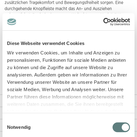
zusätzlichen Tragekomfort und Bewegungsfreiheit sorgen. Eine
durchgehende Knopfleiste macht das An- und Ausziehen
unkompliziert. Dank der bequemen Weite ist unser Modell OVA
super geeignet für den aktiven Alltag eines Kindes. Der kuschelige
Baumwollstrick hält an kühleren Tagen warm und schenkt
Gemütlichkeit. Mit der GOTS-Zertifizierung kannst du sicher sein,
dass wir unsere Strickjacke unter fairen und umweltfreundlichen
Diese Webseite verwendet Cookies
Bedingungen produzieren. Mehr zu dem Label erfährst du in
unserem
Blog
.
Wir verwenden Cookies, um Inhalte und Anzeigen zu
personalisieren, Funktionen für soziale Medien anbieten
Wir haben Modell OVA für dich in den Größen 92 bis 134/140. Ist 92
zu können und die Zugriffe auf unsere Website zu
noch zu groß? Dann findest du
hier
kleine Größen. Mit Modell
analysieren. Außerdem geben wir Informationen zu Ihrer
MAXIM
oder Modell
TULIA
haben wir schöne Alternativen für dich.
Verwendung unserer Website an unsere Partner für
Für draußen empfehlen wir dir unsere Wollwalk Weste Modell
EIKE
.
soziale Medien, Werbung und Analysen weiter. Unsere
Partner führen diese Informationen möglicherweise mit
Weitere Informationen
weiteren Daten zusammen, die Sie ihnen bereitgestellt
haben oder die sie im Rahmen Ihrer Nutzung der Dienste
Rezensionen
gesammelt haben.
Einwilligungsauswahl
Angaben zur Produktsicherheit
Notwendig