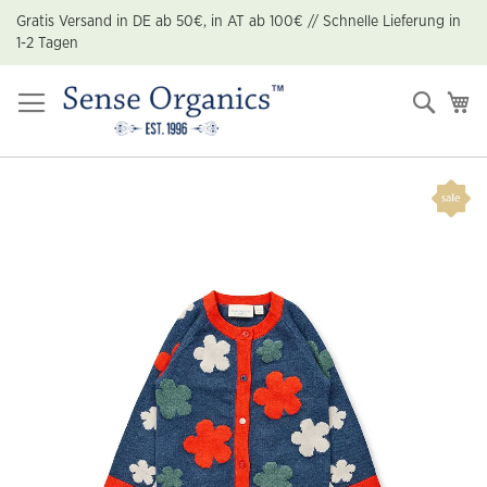
Zum
Gratis Versand in DE ab 50€, in AT ab 100€ // Schnelle Lieferung in
Inhalt
1-2 Tagen
springen
Suche
Me
Zum
Ende
der
Bildgalerie
springen