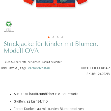
Strickjacke für Kinder mit Blumen,
Zum
Anfang
Modell OVA
der
Bildgalerie
Seien Sie der Erste, der dieses Produkt bewertet
springen
Inkl. MwSt , zzgl.
Versandkosten
NICHT LIEFERBAR
SKU
2425218
Aus 100% hautfreundlicher Bio-Baumwolle
Größen: 92 bis 134/140
Farbe: Dunkelblau mit bunten Blumenmotiven