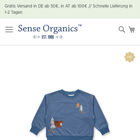
Zum
Gratis Versand in DE ab 50€, in AT ab 100€ // Schnelle Lieferung in
Inhalt
1-2 Tagen
springen
Suche
Me
Zum
Ende
der
Bildgalerie
springen