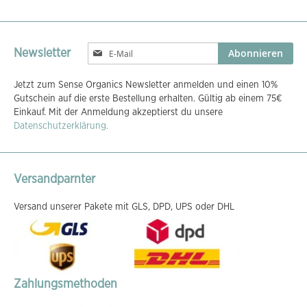
Melden
Abonnieren
Newsletter
Sie
sich
Jetzt zum Sense Organics Newsletter anmelden und einen 10%
für
Gutschein auf die erste Bestellung erhalten. Gültig ab einem 75€
unseren
Einkauf. Mit der Anmeldung akzeptierst du unsere
Newsletter
Datenschutzerklärung.
an:
Versandparnter
Versand unserer Pakete mit GLS, DPD, UPS oder DHL
Zahlungsmethoden