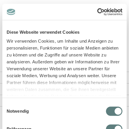
Wir haben Modell DARI für dich in Denim blau mit einem niedlichen
Bärenmotiv und in den Größen 92 bis 134/140. Das Beste: Unser
Sweatshirt ist wie alle unsere Produkte ökologisch und nachhaltig
produziert. Unsere gesamte Lieferkette (Baumwoll-Bauern,
Garnproduktion, Stoffherstellung, Näherei, Stickerei, etc.) ist GOTS
Diese Webseite verwendet Cookies
zertifiziert. Mehr über das Label erfährst du in unserem
Blog
.
Wir verwenden Cookies, um Inhalte und Anzeigen zu
personalisieren, Funktionen für soziale Medien anbieten
Nice to know: Wir haben das Sweatshirt auch in
zwei anderen
Farbvarianten mit Dino-Motiven
und
abstraktem Formendruck
.
zu können und die Zugriffe auf unsere Website zu
Noch unschlüssig? Schaue dir gleich Modell
ALVIN
an.
analysieren. Außerdem geben wir Informationen zu Ihrer
Verwendung unserer Website an unsere Partner für
soziale Medien, Werbung und Analysen weiter. Unsere
Weitere Informationen
Partner führen diese Informationen möglicherweise mit
weiteren Daten zusammen, die Sie ihnen bereitgestellt
Rezensionen
haben oder die sie im Rahmen Ihrer Nutzung der Dienste
Angaben zur Produktsicherheit
gesammelt haben.
Einwilligungsauswahl
Notwendig
Präferenzen