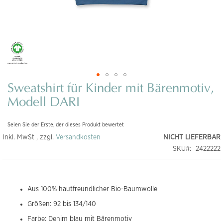
Sweatshirt für Kinder mit Bärenmotiv,
Zum
Anfang
Modell DARI
der
Bildgalerie
Seien Sie der Erste, der dieses Produkt bewertet
springen
Inkl. MwSt , zzgl.
Versandkosten
NICHT LIEFERBAR
SKU
2422222
Aus 100% hautfreundlicher Bio-Baumwolle
Größen: 92 bis 134/140
Farbe: Denim blau mit Bärenmotiv