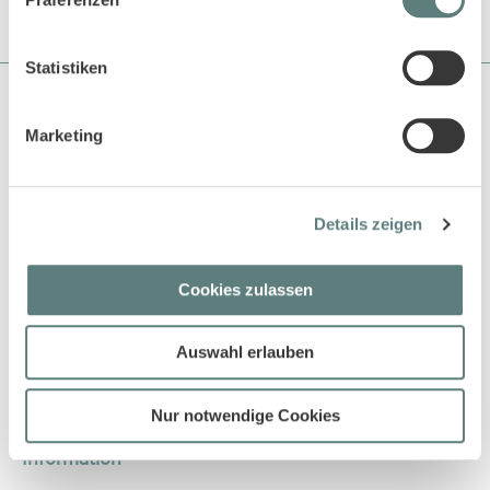
Statistiken
Über Sense Organics
Marketing
Sense Organics gehört zu den Pionieren in der Naturtextilbranche
und beliefert bereits seit über 18 Jahren den EInzelhandel und
auch grosse Kaufhäuser mit ökologisch und fair produzierten
Produkten.
Details zeigen
Kundenservice
Kundenservice Übersicht
Cookies zulassen
Versandkosten
Größen Leitfaden
Auswahl erlauben
Waschen und Pflegen
Kontakt
Nur notwendige Cookies
Information