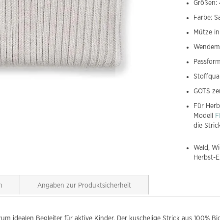
Größen: 
Farbe: S
Mütze in
Wendem
Passform
Stoffqua
GOTS zer
Für Herb
Modell
F
die Stri
Wald, Wi
Herbst-E
n
Angaben zur Produktsicherheit
idealen Begleiter für aktive Kinder. Der kuschelige Strick aus 100% B