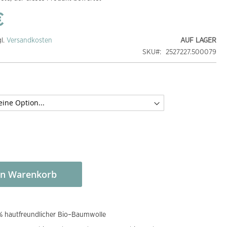
€
gl.
Versandkosten
AUF LAGER
SKU
2527227.500079
en Warenkorb
% hautfreundlicher Bio–Baumwolle