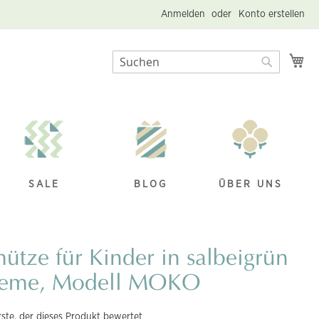
Anmelden
Konto erstellen
Me
Suche
Suche
SALE
BLOG
ÜBER UNS
mütze für Kinder in salbeigrün
reme, Modell MOKO
rste, der dieses Produkt bewertet