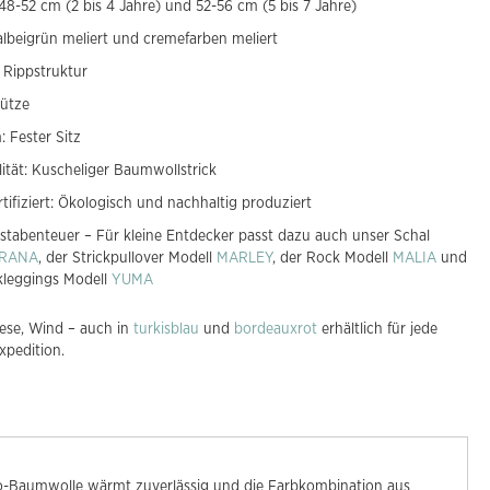
48-52 cm (2 bis 4 Jahre) und 52-56 cm (5 bis 7 Jahre)
albeigrün meliert und cremefarben meliert
 Rippstruktur
ütze
: Fester Sitz
lität: Kuscheliger Baumwollstrick
tifiziert: Ökologisch und nachhaltig produziert
stabenteuer – Für kleine Entdecker passt dazu auch unser Schal
RANA
, der Strickpullover Modell
MARLEY
, der Rock Modell
MALIA
und
ckleggings Modell
YUMA
ese, Wind – auch in
turkisblau
und
bordeauxrot
erhältlich für jede
xpedition.
io-Baumwolle wärmt zuverlässig und die Farbkombination aus