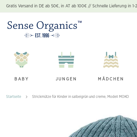
Zum
Gratis Versand in DE ab 50€, in AT ab 100€ // Schnelle Lieferung in 1-
Inhalt
springen
BABY
JUNGEN
MÄDCHEN
Startseite
Strickmütze für Kinder in salbeigrün und creme, Modell MOKO
Zum
Ende
der
Bildgalerie
springen