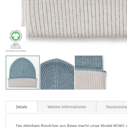
Zum
Anfang
der
Details
Weitere Informationen
Rezensione
Bildgalerie
springen
Das dehnbare Bündchen aus Rippe macht unser Modell MOKO zum 