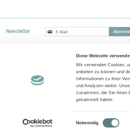
Melden
Abonnie
Newsletter
Sie
sich
für
unseren
Diese Webseite verwende
Versandparnter
Newsletter
Wir verwenden Cookies, um
an:
Versand unserer Pakete mit GLS, DPD, UPS oder DHL
anbieten zu können und di
Informationen zu Ihrer Ve
und Analysen weiter. Unse
zusammen, die Sie ihnen b
gesammelt haben.
Einwilligungsauswahl
Notwendig