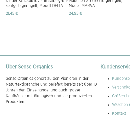
Kinder Strickpullover in salbeigrün-
Mädchen Strickkleid geringelt,
senfgelb geringelt, Modell DELIA
Modell MARVA
21,45 €
24,95 €
Über Sense Organics
Kundenservi
Sense Organics gehört zu den Pionieren in der
Kundenser
Naturtextilbranche und beliefert bereits seit über 18
Versandk
Jahren den EInzelhandel und auch grosse
Kaufhäuser mit ökologisch und fair produzierten
Größen Le
Produkten.
Waschen 
Kontakt