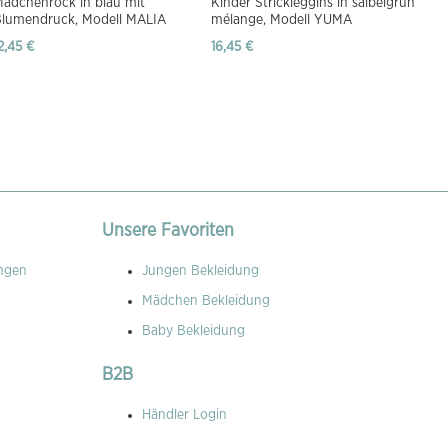
ädchenrock in blau mit
Kinder Strickleggins in salbeigrün
Blumendruck, Modell MALIA
mélange, Modell YUMA
2,45 €
16,45 €
Unsere Favoriten
ngen
Jungen Bekleidung
Mädchen Bekleidung
Baby Bekleidung
B2B
Händler Login