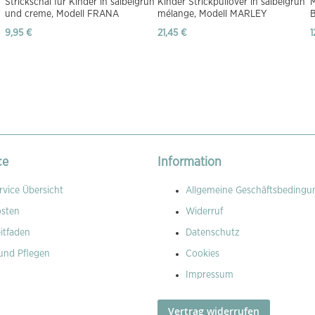
Strickschal für Kinder in salbeigrün
Kinder Strickpullover in salbeigrün
M
und creme, Modell FRANA
mélange, Modell MARLEY
9,95 €
21,45 €
1
ce
Information
vice Übersicht
Allgemeine Geschäftsbedingu
osten
Widerruf
itfaden
Datenschutz
und Pflegen
Cookies
Impressum
Vertrag widerrufen