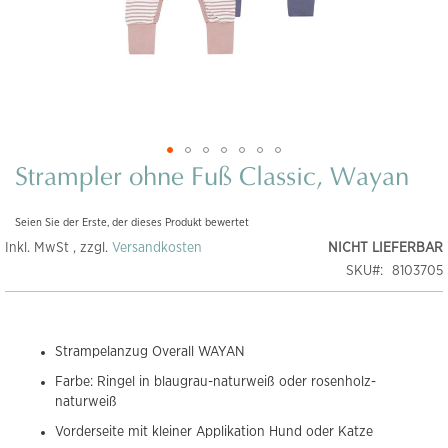
Strampler ohne Fuß Classic, Wayan
Zum
Anfang
der
Seien Sie der Erste, der dieses Produkt bewertet
Bildgalerie
Inkl. MwSt , zzgl.
Versandkosten
NICHT LIEFERBAR
springen
SKU
8103705
Strampelanzug Overall WAYAN
Farbe: Ringel in blaugrau-naturweiß oder rosenholz-
naturweiß
Vorderseite mit kleiner Applikation Hund oder Katze