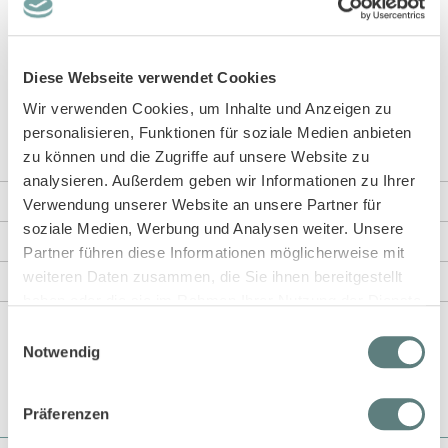
Dieser schöne Baby Strampelanzug hat lange Armen und Beine und
ist flexibel einsetzbar als Schlafanzug oder Tagesoutfit. Der
geringelte Stoff ist besonders weich, der Schnitt bequem, so dass
sich euer Baby bestimmt darin wohlfühlt. Der Clou sind die
Diese Webseite verwendet Cookies
Bündchen: diese können ausgefaltet werden und dienen so den
Fingern als Kratzschutz und den Füßchen als Socken. Der Overall
Wir verwenden Cookies, um Inhalte und Anzeigen zu
ist so dehnbar, dass die Schrittverknöpfung als Öffnung ausreichend
personalisieren, Funktionen für soziale Medien anbieten
ist.
zu können und die Zugriffe auf unsere Website zu
analysieren. Außerdem geben wir Informationen zu Ihrer
Weitere Informationen
Verwendung unserer Website an unsere Partner für
soziale Medien, Werbung und Analysen weiter. Unsere
Rezensionen
Partner führen diese Informationen möglicherweise mit
weiteren Daten zusammen, die Sie ihnen bereitgestellt
Angaben zur Produktsicherheit
haben oder die sie im Rahmen Ihrer Nutzung der Dienste
gesammelt haben.
Einwilligungsauswahl
Notwendig
Präferenzen