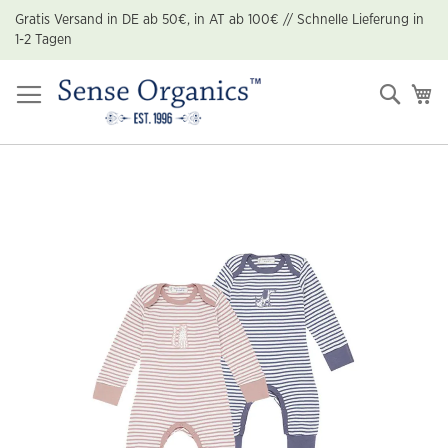
Zum
Gratis Versand in DE ab 50€, in AT ab 100€ // Schnelle Lieferung in
Inhalt
1-2 Tagen
springen
Suche
Me
Zum
Ende
der
Bildgalerie
springen