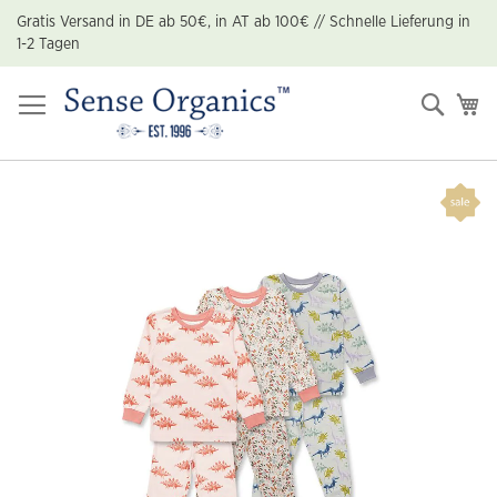
Zum
Gratis Versand in DE ab 50€, in AT ab 100€ // Schnelle Lieferung in
Inhalt
1-2 Tagen
springen
Suche
Me
Zum
Ende
der
Bildgalerie
springen