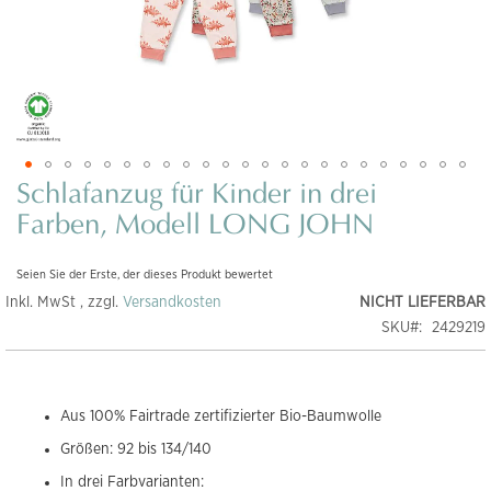
Schlafanzug für Kinder in drei
Zum
Anfang
Farben, Modell LONG JOHN
der
Bildgalerie
Seien Sie der Erste, der dieses Produkt bewertet
springen
Inkl. MwSt , zzgl.
Versandkosten
NICHT LIEFERBAR
SKU
2429219
Aus 100% Fairtrade zertifizierter Bio-Baumwolle
Größen: 92 bis 134/140
In drei Farbvarianten: