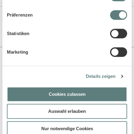
Angaben zur Produktsicherheit
Präferenzen
Statistiken
Marketing
Über Sense Organics
Sense Organics gehört zu den Pionieren in der Naturtextilbranche
Details zeigen
und beliefert bereits seit über 18 Jahren den EInzelhandel und
auch grosse Kaufhäuser mit ökologisch und fair produzierten
Produkten.
Cookies zulassen
Kundenservice
Kundenservice Übersicht
Auswahl erlauben
Versandkosten
Größen Leitfaden
Nur notwendige Cookies
Waschen und Pflegen