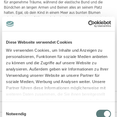
für angenehme Träume, während der elastische Bund und die
Bündchen an langen Armen und Beinen alles an seinem Platz
halten. Egal, ob dein Kind in einem Meer aus bunten Blumen
schwimmt oder auf Dinosaurierjagd geht, unser Modell LONG JOHN
bleibt kuschelig und bewegungsfreundlich.
Du bekommst unseren Schlafanzug in drei Designs: Bunter
Blumendruck auf beigem Grund, Dinosaurier auf hellrosa und cooler
Diese Webseite verwendet Cookies
Dino-Druck auf hellgrauem Hintergrund. Jedes Design spricht die
Fantasie deines Kindes an und macht die Schlafenszeit zu einem
Wir verwenden Cookies, um Inhalte und Anzeigen zu
freudigen Ereignis. Durch die GOTS-Zertifizierung kannst du dir
personalisieren, Funktionen für soziale Medien anbieten
sicher sein, dass Modell LONG JOHN fair und giftfrei produziert
zu können und die Zugriffe auf unsere Website zu
wurde. Mehr über das Label erfährst du in unserem
Blog
.
analysieren. Außerdem geben wir Informationen zu Ihrer
Verwendung unserer Website an unsere Partner für
Du suchst eine Alternative? Dann schaue dir unbedingt unser Modell
BENJA
oder Modell
LONG JOHN TERRY
an.
soziale Medien, Werbung und Analysen weiter. Unsere
Partner führen diese Informationen möglicherweise mit
weiteren Daten zusammen, die Sie ihnen bereitgestellt
Weitere Informationen
haben oder die sie im Rahmen Ihrer Nutzung der Dienste
gesammelt haben.
Rezensionen
Einwilligungsauswahl
Notwendig