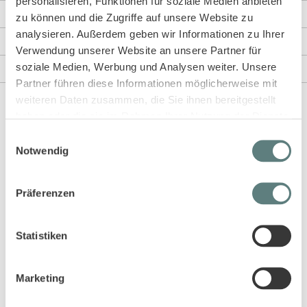
personalisieren, Funktionen für soziale Medien anbieten
Weitere Informationen
zu können und die Zugriffe auf unsere Website zu
analysieren. Außerdem geben wir Informationen zu Ihrer
Rezensionen
Verwendung unserer Website an unsere Partner für
soziale Medien, Werbung und Analysen weiter. Unsere
Angaben zur Produktsicherheit
Partner führen diese Informationen möglicherweise mit
weiteren Daten zusammen, die Sie ihnen bereitgestellt
haben oder die sie im Rahmen Ihrer Nutzung der Dienste
Diese Artikel könnten dir auch gefallen!
gesammelt haben.
Einwilligungsauswahl
Notwendig
Präferenzen
Statistiken
Marketing
Mädchenkleid gestreift mit
Mädchenkleid mit Wellendruck,
Seestern, Modell FRANJA
Modell NURIA