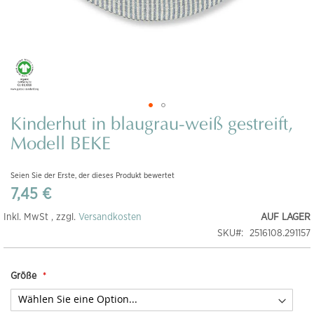
Kinderhut in blaugrau-weiß gestreift,
Zum
Anfang
Modell BEKE
der
Bildgalerie
Seien Sie der Erste, der dieses Produkt bewertet
springen
7,45 €
Inkl. MwSt , zzgl.
Versandkosten
AUF LAGER
SKU
2516108.291157
Größe