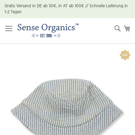
Zum
Gratis Versand in DE ab 50€, in AT ab 100€ // Schnelle Lieferung in
Inhalt
1-2 Tagen
springen
Suche
Me
Zum
Ende
der
Bildgalerie
springen