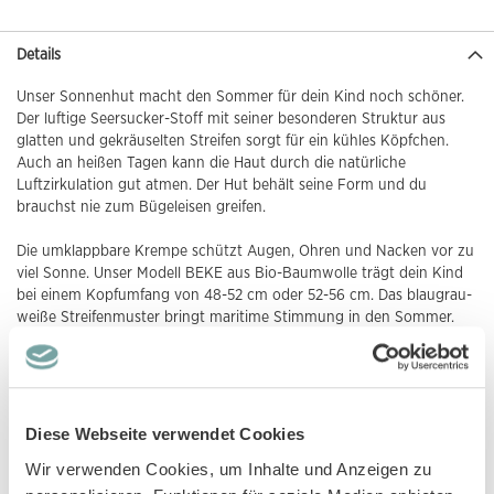
Details
Unser Sonnenhut macht den Sommer für dein Kind noch schöner.
Der luftige Seersucker-Stoff mit seiner besonderen Struktur aus
glatten und gekräuselten Streifen sorgt für ein kühles Köpfchen.
Auch an heißen Tagen kann die Haut durch die natürliche
Luftzirkulation gut atmen. Der Hut behält seine Form und du
brauchst nie zum Bügeleisen greifen.
Die umklappbare Krempe schützt Augen, Ohren und Nacken vor zu
viel Sonne. Unser Modell BEKE aus Bio-Baumwolle trägt dein Kind
bei einem Kopfumfang von 48-52 cm oder 52-56 cm. Das blaugrau-
weiße Streifenmuster bringt maritime Stimmung in den Sommer.
Das GOTS-Siegel gibt dir die Sicherheit, dass wir unser Modell BEKE
mit Rücksicht auf Mensch und Natur herstellen. Mehr zu dem Label
findest du auf unserem
Blog
.
Nice to know: Unseren Kinderhut haben wir auch aus dünnem Twill
Diese Webseite verwendet Cookies
mit einem
Blumendruck
oder
Streifendesign
.
Wir verwenden Cookies, um Inhalte und Anzeigen zu