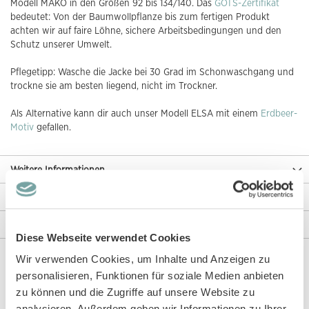
Modell MAKO in den Größen 92 bis 134/140. Das
GOTS-Zertifikat
bedeutet: Von der Baumwollpflanze bis zum fertigen Produkt
achten wir auf faire Löhne, sichere Arbeitsbedingungen und den
Schutz unserer Umwelt.
Pflegetipp: Wasche die Jacke bei 30 Grad im Schonwaschgang und
trockne sie am besten liegend, nicht im Trockner.
Als Alternative kann dir auch unser Modell ELSA mit einem
Erdbeer-
Motiv
gefallen.
Weitere Informationen
Rezensionen
Angaben zur Produktsicherheit
Diese Webseite verwendet Cookies
Wir verwenden Cookies, um Inhalte und Anzeigen zu
personalisieren, Funktionen für soziale Medien anbieten
Diese Artikel könnten dir auch gefallen!
zu können und die Zugriffe auf unsere Website zu
analysieren. Außerdem geben wir Informationen zu Ihrer