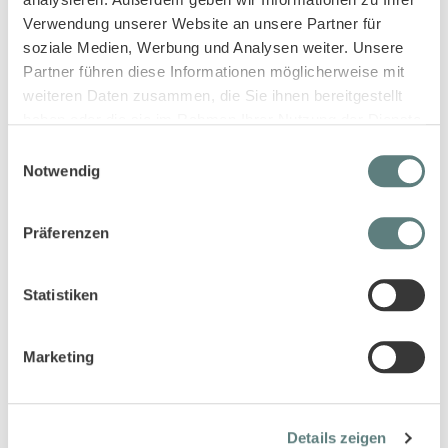
Verwendung unserer Website an unsere Partner für
soziale Medien, Werbung und Analysen weiter. Unsere
Partner führen diese Informationen möglicherweise mit
weiteren Daten zusammen, die Sie ihnen bereitgestellt
haben oder die sie im Rahmen Ihrer Nutzung der Dienste
gesammelt haben.
Einwilligungsauswahl
Notwendig
T-Shirt für Mädchen mit
Kinderhose in seegrasgrün,
Birnendruck, Modell DORA
Modell LISANN
Präferenzen
10,95 €
16,95 €
Statistiken
Marketing
Details zeigen