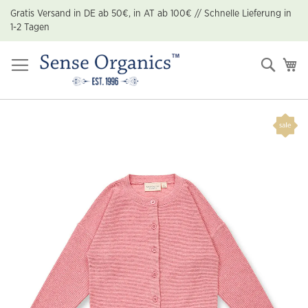
Zum
Gratis Versand in DE ab 50€, in AT ab 100€ // Schnelle Lieferung in
Inhalt
1-2 Tagen
springen
Suche
Me
Zum
Ende
der
Bildgalerie
springen