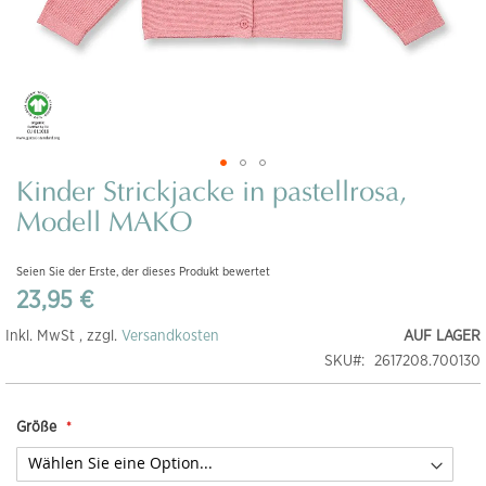
Kinder Strickjacke in pastellrosa,
Zum
Anfang
Modell MAKO
der
Bildgalerie
Seien Sie der Erste, der dieses Produkt bewertet
springen
23,95 €
Inkl. MwSt , zzgl.
Versandkosten
AUF LAGER
SKU
2617208.700130
Größe