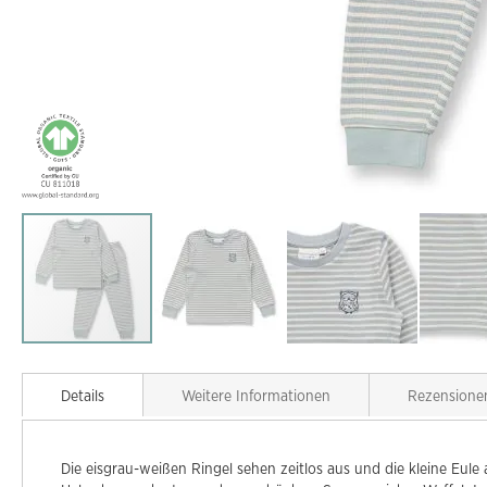
Zum
Anfang
Details
Weitere Informationen
Rezensione
der
Bildgalerie
springen
Die eisgrau-weißen Ringel sehen zeitlos aus und die kleine Eul