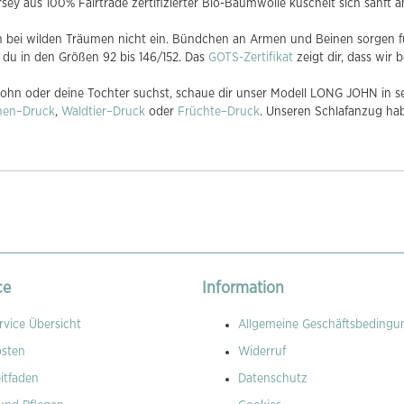
ey aus 100% Fairtrade zertifizierter Bio-Baumwolle kuschelt sich sanft a
h bei wilden Träumen nicht ein. Bündchen an Armen und Beinen sorgen f
du in den Größen 92 bis 146/152. Das
GOTS-Zertifikat
zeigt dir, dass wir
hn oder deine Tochter suchst, schaue dir unser Modell LONG JOHN in sec
hen–Druck
,
Waldtier–Druck
oder
Früchte–Druck
. Unseren Schlafanzug hab
ce
Information
vice Übersicht
Allgemeine Geschäftsbedingu
osten
Widerruf
itfaden
Datenschutz