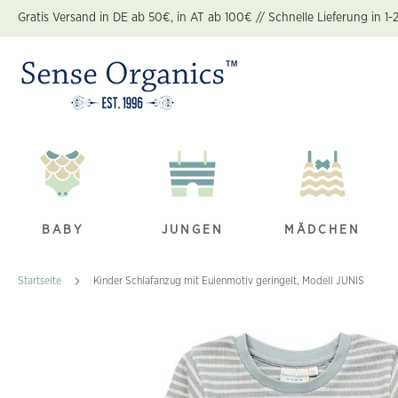
Zum
Gratis Versand in DE ab 50€, in AT ab 100€ // Schnelle Lieferung in 1-
Inhalt
springen
BABY
JUNGEN
MÄDCHEN
Startseite
Kinder Schlafanzug mit Eulenmotiv geringelt, Modell JUNIS
Zum
Ende
der
Bildgalerie
springen