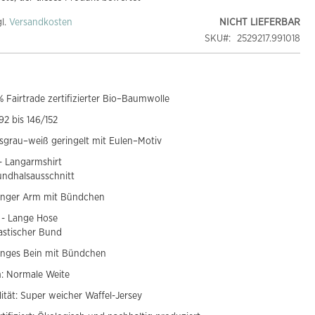
gl.
Versandkosten
NICHT LIEFERBAR
SKU
2529217.991018
 Fairtrade zertifizierter Bio–Baumwolle
92 bis 146/152
isgrau–weiß geringelt mit Eulen–Motiv
 - Langarmshirt
ndhalsausschnitt
anger Arm mit Bündchen
l - Lange Hose
astischer Bund
anges Bein mit Bündchen
: Normale Weite
lität: Super weicher Waffel-Jersey