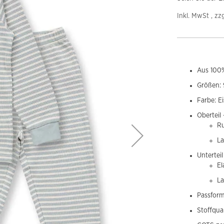
Inkl. MwSt , zz
Aus 100%
Größen: 
Farbe: E
Oberteil
Ru
L
Untertei
El
L
Passform
Stoffqua