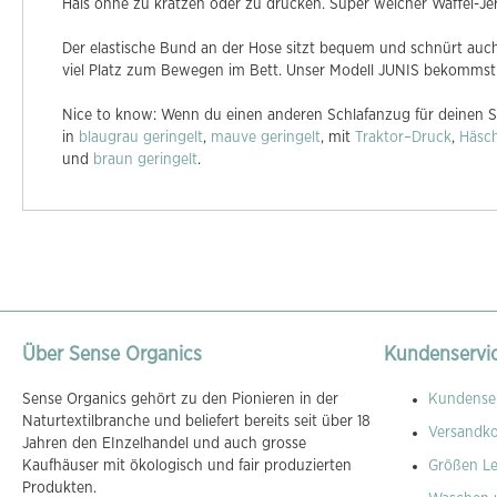
Hals ohne zu kratzen oder zu drücken. Super weicher Waffel-Jers
Der elastische Bund an der Hose sitzt bequem und schnürt auc
viel Platz zum Bewegen im Bett. Unser Modell JUNIS bekommst 
Nice to know: Wenn du einen anderen Schlafanzug für deinen So
in
blaugrau geringelt
,
mauve geringelt
, mit
Traktor–Druck
,
Häsc
und
braun geringelt
.
Über Sense Organics
Kundenservi
Sense Organics gehört zu den Pionieren in der
Kundenser
Naturtextilbranche und beliefert bereits seit über 18
Versandk
Jahren den EInzelhandel und auch grosse
Kaufhäuser mit ökologisch und fair produzierten
Größen Le
Produkten.