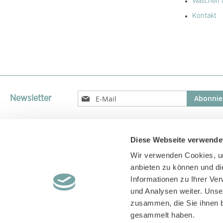
Waschen 
Kontakt
Melden
Abonnie
Newsletter
Sie
sich
für
unseren
Diese Webseite verwende
Versandparnter
Newsletter
Wir verwenden Cookies, um
an:
Versand unserer Pakete mit GLS, DPD, UPS oder DHL
anbieten zu können und di
Informationen zu Ihrer Ve
und Analysen weiter. Unse
zusammen, die Sie ihnen b
gesammelt haben.