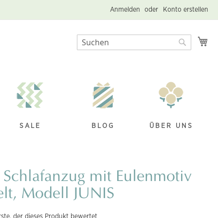
Anmelden
Konto erstellen
Me
Suche
Suche
SALE
BLOG
ÜBER UNS
 Schlafanzug mit Eulenmotiv
elt, Modell JUNIS
rste, der dieses Produkt bewertet