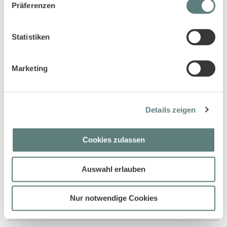
Präferenzen
Tag frei haben.
Vergütung
Statistiken
Jedes SA8000-zertifizierte Unternehmen muss sicherstellen,
dass die Löhne und Sozialleistungen pünktlich und
vollständig ausgezahlt werden und es schriftliche
Marketing
Abrechnungen gibt. Das Arbeitsentgelt darf nicht als
Gutschein abgegolten werden und muss ohne Überstunden
den gesetzlichen oder in Tarifverträgen geregelten
Mindeststandards entsprechen.
Details zeigen
Bei vielen Punkten, die im SA8000-Siegel vorgeschrieben sind,
könnte man denken, dass sowas doch selbstverständlich ist. Doch
Cookies zulassen
die Tatsache, dass diese Regelungen mit in den Standard
aufgenommen wurden, zeigt, dass es das leider nicht so ist. Viele
Auswahl erlauben
der beim SA8000-Siegel verbotenen Dinge finden anderswo noch
statt. Es macht also wirklich einen Unterschied, ob man darauf
achtet, ob man SA8000-zertifizierte Produkte kauft oder nicht.
Nur notwendige Cookies
Quelle:
SAI