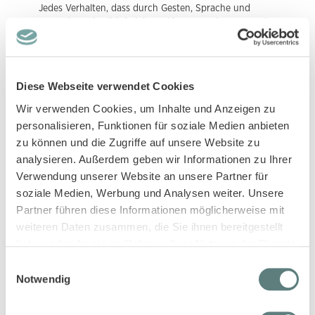
Jedes Verhalten, dass durch Gesten, Sprache und
Körperkontakt diskriminierend ist, muss das Unternehmen
unterbinden.
Auf keinen Fall dürfen Beschäftigte beispielsweise bei der
Einstellung zu Schwangerschafts- oder Jungfräulichkeitstests
genötigt werden.
Diese Webseite verwendet Cookies
Wir verwenden Cookies, um Inhalte und Anzeigen zu
Disziplinarmaßnahmen
Jedes Unternehmen mit SA8000-Siegel muss seine
personalisieren, Funktionen für soziale Medien anbieten
Beschäftigten mit Anstand und Respekt behandeln.
zu können und die Zugriffe auf unsere Website zu
Körperliche Strafen, seelische und psychische Nötigungen
analysieren. Außerdem geben wir Informationen zu Ihrer
oder Beleidigungen sind verboten.
Verwendung unserer Website an unsere Partner für
soziale Medien, Werbung und Analysen weiter. Unsere
Arbeitszeit
Partner führen diese Informationen möglicherweise mit
Die geltenden Gesetze, Tarifverträge und Industriestandards
weiteren Daten zusammen, die Sie ihnen bereitgestellt
bezüglich der Arbeitszeit, der Pausen und der Feiertage
haben oder die sie im Rahmen Ihrer Nutzung der Dienste
müssen eingehalten werden. Eine Arbeitswoche ohne
Überstunden darf nicht länger als 48 Stunden sein.
gesammelt haben.
Einwilligungsauswahl
Überstunden müssen freiwillig geleistet werden, dürfen aber
Notwendig
nicht regelmäßig eingefordert werden und 12 Stunden in der
Woche nicht überschreiten. An sechs aufeinanderfolgenden
Arbeitstagen sollen die Arbeitnehmer*innen mindestens einen