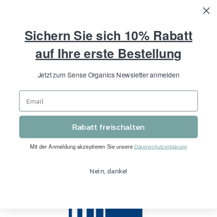
Zum
Gratis Versand in DE ab 50€, in AT ab 100€ // Schnelle Lieferung in
Inhalt
1-2 Tagen
springen
Sichern Sie sich 10% Rabatt
Suche
Me
auf Ihre erste Bestellung
Jetzt zum Sense Organics Newsletter anmelden
Das bedeuten SAI-Siegel und
SA8000-Standard
Rabatt freischalten
Mit der Anmeldung akzeptieren Sie unsere
Datenschutzerklärung
Nein, danke!