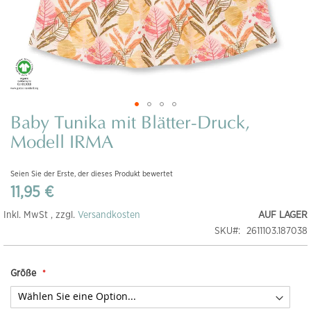
Baby Tunika mit Blätter-Druck,
Zum
Anfang
Modell IRMA
der
Bildgalerie
Seien Sie der Erste, der dieses Produkt bewertet
springen
11,95 €
Inkl. MwSt , zzgl.
Versandkosten
AUF LAGER
SKU
2611103.187038
Größe