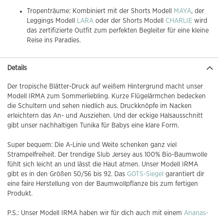
Tropenträume: Kombiniert mit der Shorts Modell
MAYA
, der
Leggings Modell
LARA
oder der Shorts Modell
CHARLIE
wird
das zertifizierte Outfit zum perfekten Begleiter für eine kleine
Reise ins Paradies.
Details
Der tropische Blätter-Druck auf weißem Hintergrund macht unser
Modell IRMA zum Sommerliebling. Kurze Flügelärmchen bedecken
die Schultern und sehen niedlich aus. Druckknöpfe im Nacken
erleichtern das An- und Ausziehen. Und der eckige Halsausschnitt
gibt unser nachhaltigen Tunika für Babys eine klare Form.
Super bequem: Die A-Linie und Weite schenken ganz viel
Strampelfreiheit. Der trendige Slub Jersey aus 100% Bio-Baumwolle
fühlt sich leicht an und lässt die Haut atmen. Unser Modell IRMA
gibt es in den Größen 50/56 bis 92. Das
GOTS-Siegel
garantiert dir
eine faire Herstellung von der Baumwollpflanze bis zum fertigen
Produkt.
P.S.: Unser Modell IRMA haben wir für dich auch mit einem
Ananas-