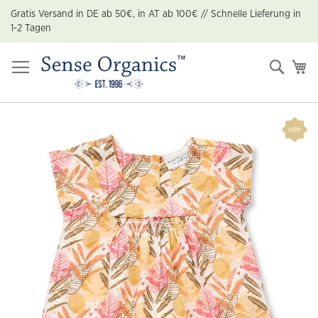
Zum
Gratis Versand in DE ab 50€, in AT ab 100€ // Schnelle Lieferung in
Inhalt
1-2 Tagen
springen
Suche
Me
Zum
Ende
der
Bildgalerie
springen