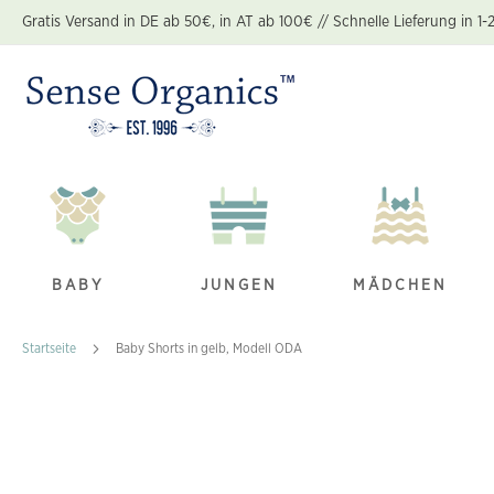
Zum
Gratis Versand in DE ab 50€, in AT ab 100€ // Schnelle Lieferung in 1-
Inhalt
springen
BABY
JUNGEN
MÄDCHEN
Startseite
Baby Shorts in gelb, Modell ODA
Zum
Ende
der
Bildgalerie
springen