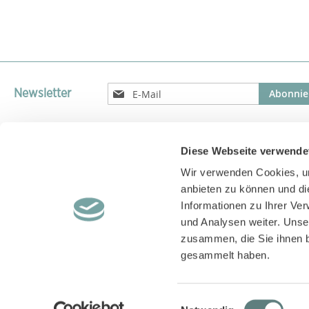
Melden
Abonnie
Newsletter
Sie
sich
für
unseren
Diese Webseite verwende
Versandparnter
Newsletter
Wir verwenden Cookies, um
an:
Versand unserer Pakete mit GLS, DPD, UPS oder DHL
anbieten zu können und di
Informationen zu Ihrer Ve
und Analysen weiter. Unse
zusammen, die Sie ihnen b
gesammelt haben.
Einwilligungsauswahl