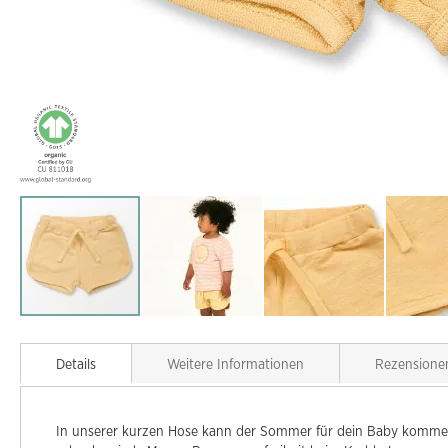
Zum
Anfang
Details
Weitere Informationen
Rezensione
der
Bildgalerie
springen
In unserer kurzen Hose kann der Sommer für dein Baby kommen.