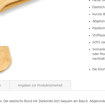
Farbe: B
Elastisc
Kurzes B
Abgerund
Passfor
Stoffqua
GOTS zer
Sonnenko
oder Mo
nachhalt
Die Shor
n
Angaben zur Produktsicherheit
 Der elastische Bund mit Zierkordel sitzt bequem am Bauch. Abgerunde