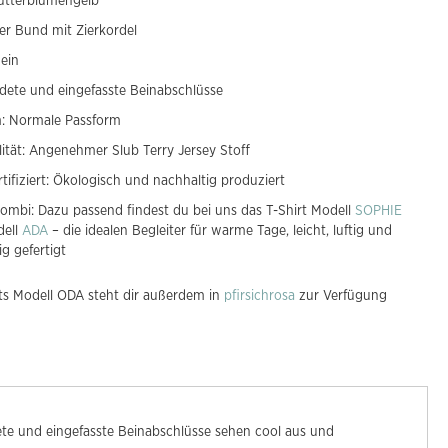
utterblumengelb
her Bund mit Zierkordel
ein
ete und eingefasste Beinabschlüsse
m: Normale Passform
lität: Angenehmer Slub Terry Jersey Stoff
tifiziert: Ökologisch und nachhaltig produziert
mbi: Dazu passend findest du bei uns das T-Shirt Modell
SOPHIE
dell
ADA
– die idealen Begleiter für warme Tage, leicht, luftig und
ig gefertigt
ts Modell ODA steht dir außerdem in
pfirsichrosa
zur Verfügung
te und eingefasste Beinabschlüsse sehen cool aus und