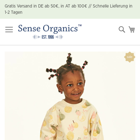
Zum
Gratis Versand in DE ab 50€, in AT ab 100€ // Schnelle Lieferung in
Inhalt
1-2 Tagen
springen
Suche
Me
Zum
Ende
der
Bildgalerie
springen