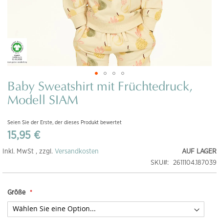
Baby Sweatshirt mit Früchtedruck,
Zum
Anfang
Modell SIAM
der
Bildgalerie
Seien Sie der Erste, der dieses Produkt bewertet
springen
15,95 €
Inkl. MwSt , zzgl.
Versandkosten
AUF LAGER
SKU
2611104.187039
Größe