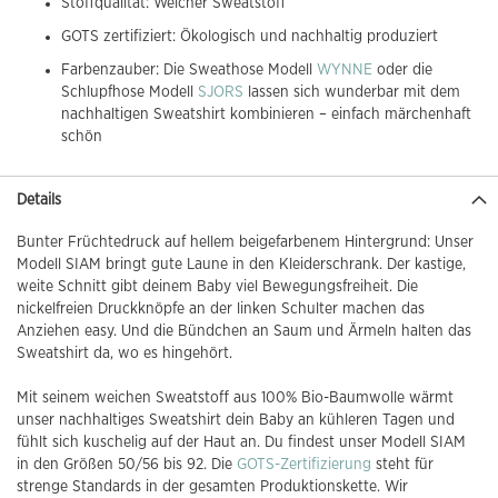
Stoffqualität: Weicher Sweatstoff
GOTS zertifiziert: Ökologisch und nachhaltig produziert
Farbenzauber: Die Sweathose Modell
WYNNE
oder die
Schlupfhose Modell
SJORS
lassen sich wunderbar mit dem
nachhaltigen Sweatshirt kombinieren – einfach märchenhaft
schön
Details
Bunter Früchtedruck auf hellem beigefarbenem Hintergrund: Unser
Modell SIAM bringt gute Laune in den Kleiderschrank. Der kastige,
weite Schnitt gibt deinem Baby viel Bewegungsfreiheit. Die
nickelfreien Druckknöpfe an der linken Schulter machen das
Anziehen easy. Und die Bündchen an Saum und Ärmeln halten das
Sweatshirt da, wo es hingehört.
Mit seinem weichen Sweatstoff aus 100% Bio-Baumwolle wärmt
unser nachhaltiges Sweatshirt dein Baby an kühleren Tagen und
fühlt sich kuschelig auf der Haut an. Du findest unser Modell SIAM
in den Größen 50/56 bis 92. Die
GOTS-Zertifizierung
steht für
strenge Standards in der gesamten Produktionskette. Wir