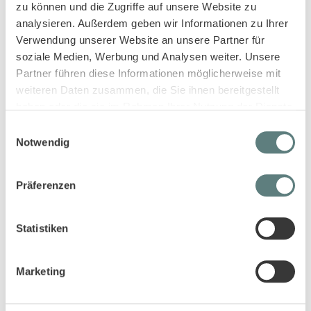
zu können und die Zugriffe auf unsere Website zu
analysieren. Außerdem geben wir Informationen zu Ihrer
Diese Artikel könnten dir auch gefallen!
Verwendung unserer Website an unsere Partner für
soziale Medien, Werbung und Analysen weiter. Unsere
Partner führen diese Informationen möglicherweise mit
weiteren Daten zusammen, die Sie ihnen bereitgestellt
haben oder die sie im Rahmen Ihrer Nutzung der Dienste
gesammelt haben.
Einwilligungsauswahl
Notwendig
Präferenzen
Babyhose mit Früchtedruck,
Baby Leggings in pfirsichrosa,
Modell WYNNE
Modell LARA
Statistiken
13,95 €
8,95 €
Marketing