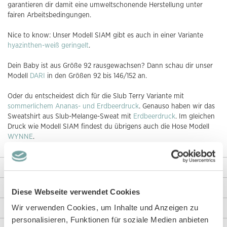
garantieren dir damit eine umweltschonende Herstellung unter
fairen Arbeitsbedingungen.
Nice to know: Unser Modell SIAM gibt es auch in einer Variante
hyazinthen-weiß geringelt
.
Dein Baby ist aus Größe 92 rausgewachsen? Dann schau dir unser
Modell
DARI
in den Größen 92 bis 146/152 an.
Oder du entscheidest dich für die Slub Terry Variante mit
sommerlichem Ananas- und Erdbeerdruck
. Genauso haben wir das
Sweatshirt aus Slub-Melange-Sweat mit
Erdbeerdruck
. Im gleichen
Druck wie Modell SIAM findest du übrigens auch die Hose Modell
WYNNE
.
Weitere Informationen
Rezensionen
Diese Webseite verwendet Cookies
Wir verwenden Cookies, um Inhalte und Anzeigen zu
Angaben zur Produktsicherheit
personalisieren, Funktionen für soziale Medien anbieten