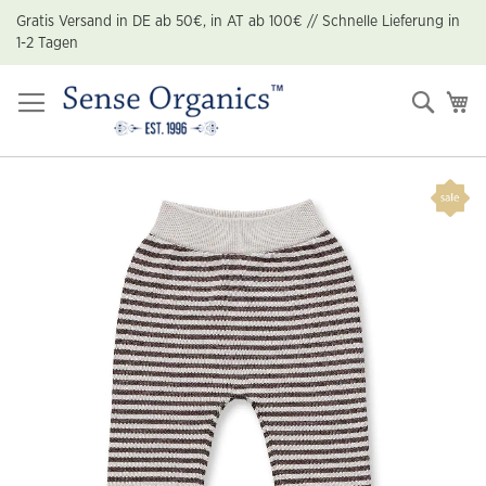
Zum
Gratis Versand in DE ab 50€, in AT ab 100€ // Schnelle Lieferung in
Inhalt
1-2 Tagen
springen
Suche
Me
Zum
Ende
der
Bildgalerie
springen