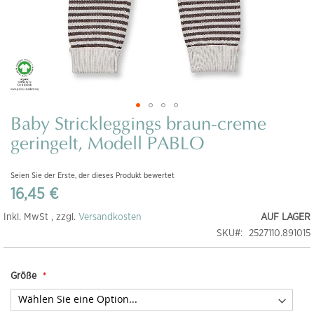
Baby Strickleggings braun-creme
Zum
Anfang
geringelt, Modell PABLO
der
Bildgalerie
Seien Sie der Erste, der dieses Produkt bewertet
springen
16,45 €
Inkl. MwSt , zzgl.
Versandkosten
AUF LAGER
SKU
2527110.891015
Größe