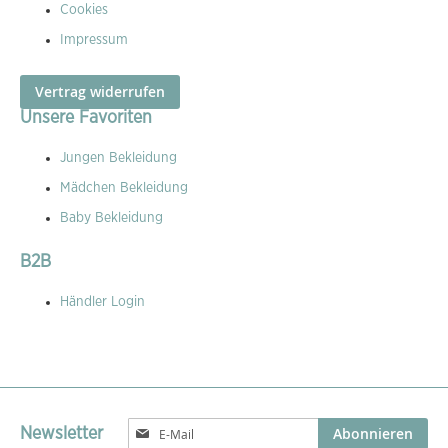
Cookies
Impressum
Vertrag widerrufen
Unsere Favoriten
Jungen Bekleidung
Mädchen Bekleidung
Baby Bekleidung
B2B
Händler Login
Melden
Abonnieren
Newsletter
Sie