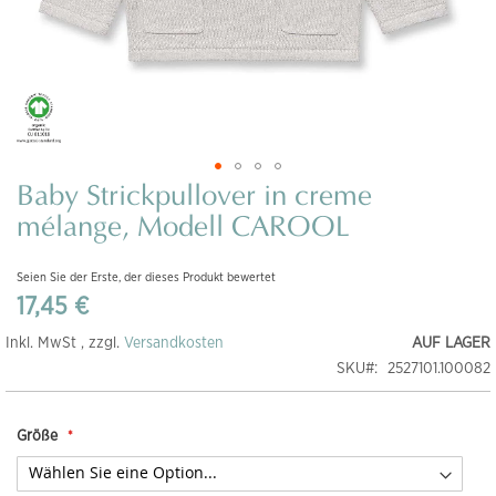
Baby Strickpullover in creme
Zum
Anfang
mélange, Modell CAROOL
der
Bildgalerie
Seien Sie der Erste, der dieses Produkt bewertet
springen
17,45 €
Inkl. MwSt , zzgl.
Versandkosten
AUF LAGER
SKU
2527101.100082
Größe