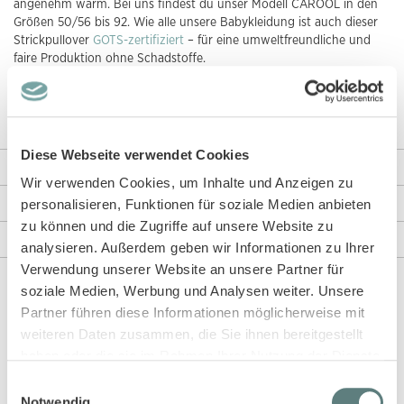
angenehm warm. Bei uns findest du unser Modell CAROOL in den
Größen 50/56 bis 92. Wie alle unsere Babykleidung ist auch dieser
Strickpullover
GOTS-zertifiziert
– für eine umweltfreundliche und
faire Produktion ohne Schadstoffe.
P.S.: Mit Modell
VICTOR
oder Modell NAVIN mit
Fuchs-
oder
Eulen–
Motiv
haben wir zwei schöne Alternativen für dich.
Diese Webseite verwendet Cookies
Weitere Informationen
Wir verwenden Cookies, um Inhalte und Anzeigen zu
personalisieren, Funktionen für soziale Medien anbieten
Rezensionen
zu können und die Zugriffe auf unsere Website zu
Angaben zur Produktsicherheit
analysieren. Außerdem geben wir Informationen zu Ihrer
Verwendung unserer Website an unsere Partner für
soziale Medien, Werbung und Analysen weiter. Unsere
Partner führen diese Informationen möglicherweise mit
Diese Artikel könnten dir auch gefallen!
weiteren Daten zusammen, die Sie ihnen bereitgestellt
haben oder die sie im Rahmen Ihrer Nutzung der Dienste
gesammelt haben.
Einwilligungsauswahl
Notwendig