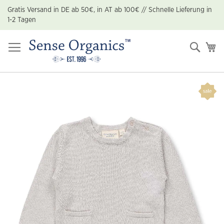
Zum
Gratis Versand in DE ab 50€, in AT ab 100€ // Schnelle Lieferung in
Inhalt
1-2 Tagen
springen
Suche
Me
Zum
Ende
der
Bildgalerie
springen