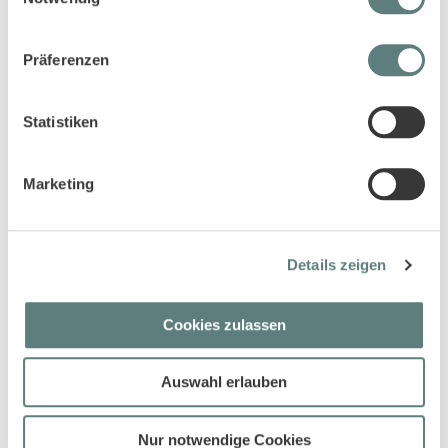
Präferenzen
Statistiken
Baby Cardigan in mauve, Modell
Babyhose in weinrot, Modell
BAOO
TOMKE
Marketing
14,95 €
11,45 €
Details zeigen
Cookies zulassen
Auswahl erlauben
Baby Merino Cardigan in grau
Baby Jacke in blaugrau, Modell
Nur notwendige Cookies