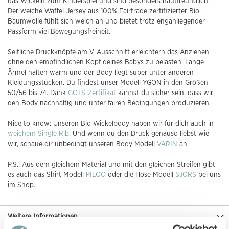
das Wickeln zum Kinderspiel und sind besonders hautfreundlich.
Der weiche Waffel-Jersey aus 100% Fairtrade zertifizierter Bio-
Baumwolle fühlt sich weich an und bietet trotz enganliegender
Passform viel Bewegungsfreiheit.
Seitliche Druckknöpfe am V-Ausschnitt erleichtern das Anziehen
ohne den empfindlichen Kopf deines Babys zu belasten. Lange
Ärmel halten warm und der Body liegt super unter anderen
Kleidungsstücken. Du findest unser Modell YGON in den Größen
50/56 bis 74. Dank
GOTS-Zertifikat
kannst du sicher sein, dass wir
den Body nachhaltig und unter fairen Bedingungen produzieren.
Nice to know: Unseren Bio Wickelbody haben wir für dich auch in
weichem Single Rib
. Und wenn du den Druck genauso liebst wie
wir, schaue dir unbedingt unseren Body Modell
VARIN
an.
P.S.: Aus dem gleichem Material und mit den gleichen Streifen gibt
es auch das Shirt Modell
PILOO
oder die Hose Modell
SJORS
bei uns
im Shop.
Weitere Informationen