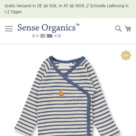
Zum
Gratis Versand in DE ab 50€, in AT ab 100€ // Schnelle Lieferung in
Inhalt
1-2 Tagen
springen
Suche
Me
Zum
Ende
der
Bildgalerie
springen