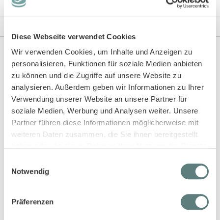
Rezensionen
Angaben zur Produktsicherheit
Diese Webseite verwendet Cookies
Wir verwenden Cookies, um Inhalte und Anzeigen zu
personalisieren, Funktionen für soziale Medien anbieten
Diese Artikel könnten dir auch gefallen!
zu können und die Zugriffe auf unsere Website zu
analysieren. Außerdem geben wir Informationen zu Ihrer
Verwendung unserer Website an unsere Partner für
soziale Medien, Werbung und Analysen weiter. Unsere
Partner führen diese Informationen möglicherweise mit
weiteren Daten zusammen, die Sie ihnen bereitgestellt
haben oder die sie im Rahmen Ihrer Nutzung der Dienste
gesammelt haben.
Einwilligungsauswahl
Notwendig
Baby Merino Wickeljacke in
Baby Merino Cardigan in
denimblau mélange, Modell P.
denimblau mélange, Modell
Präferenzen
PICASSO
MARLOO
19,95 €
26,45 €