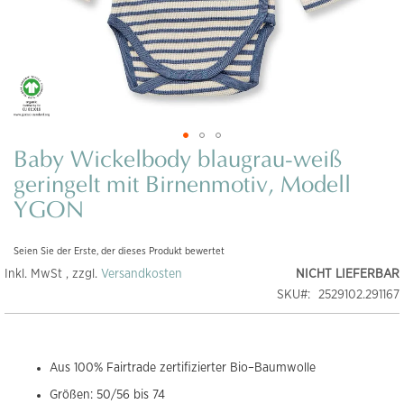
Baby Wickelbody blaugrau-weiß
Zum
Anfang
geringelt mit Birnenmotiv, Modell
der
YGON
Bildgalerie
springen
Seien Sie der Erste, der dieses Produkt bewertet
Inkl. MwSt , zzgl.
Versandkosten
NICHT LIEFERBAR
SKU
2529102.291167
Aus 100% Fairtrade zertifizierter Bio–Baumwolle
Größen: 50/56 bis 74