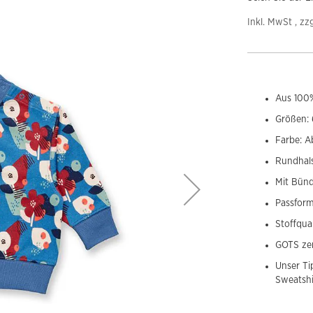
Inkl. MwSt , zz
Aus 100%
Größen: 
Farbe: A
Rundhals
Mit Bün
Passform
Stoffqua
GOTS zer
Unser Ti
Sweatshi