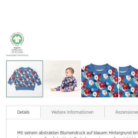
Zum
Anfang
Details
Weitere Informationen
Rezensione
der
Bildgalerie
springen
Mit seinem abstrakten Blumendruck auf blauem Hintergrund bri