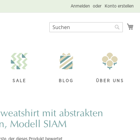
Anmelden
Konto erstellen
Me
Suche
Suche
SALE
BLOG
ÜBER UNS
weatshirt mit abstrakten
n, Modell SIAM
rste, der dieses Produkt bewertet