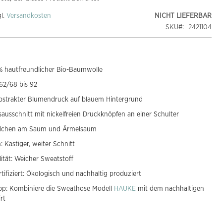
gl.
Versandkosten
NICHT LIEFERBAR
SKU
2421104
 hautfreundlicher Bio-Baumwolle
62/68 bis 92
bstrakter Blumendruck auf blauem Hintergrund
ausschnitt mit nickelfreien Druckknöpfen an einer Schulter
dchen am Saum und Ärmelsaum
: Kastiger, weiter Schnitt
lität: Weicher Sweatstoff
tifiziert: Ökologisch und nachhaltig produziert
pp: Kombiniere die Sweathose Modell
HAUKE
mit dem nachhaltigen
rt