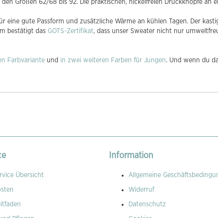
den Größen 62/68 bis 92. Die praktischen, nickelfreien Druckknöpfe an ei
 eine gute Passform und zusätzliche Wärme an kühlen Tagen. Der kastig
em bestätigt das
GOTS-Zertifikat
, dass unser Sweater nicht nur umweltfre
en Farbvariante
und
in zwei weiteren Farben für Jungen
. Und wenn du da
ce
Information
vice Übersicht
Allgemeine Geschäftsbedingu
osten
Widerruf
itfaden
Datenschutz