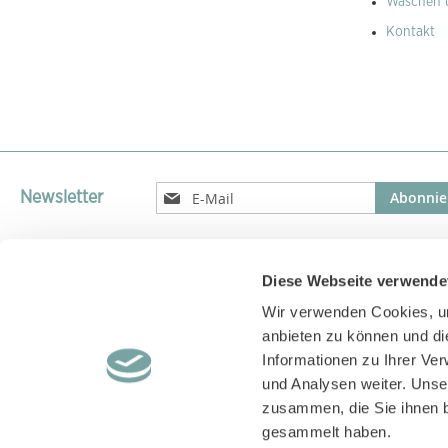
Waschen 
Kontakt
Melden
Abonnie
Newsletter
Sie
sich
für
unseren
Diese Webseite verwende
Versandparnter
Newsletter
Wir verwenden Cookies, um
an:
Versand unserer Pakete mit GLS, DPD, UPS oder DHL
anbieten zu können und di
Informationen zu Ihrer Ve
und Analysen weiter. Unse
zusammen, die Sie ihnen b
gesammelt haben.