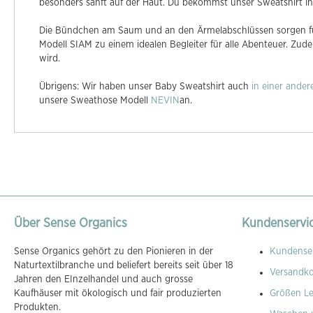
besonders sanft auf der Haut. Du bekommst unser Sweatshirt in 
Die Bündchen am Saum und an den Ärmelabschlüssen sorgen für
Modell SIAM zu einem idealen Begleiter für alle Abenteuer. Zud
wird.
Übrigens: Wir haben unser Baby Sweatshirt auch
in einer ander
unsere Sweathose Modell
NEVIN
an.
Über Sense Organics
Kundenservi
Sense Organics gehört zu den Pionieren in der
Kundenser
Naturtextilbranche und beliefert bereits seit über 18
Versandk
Jahren den EInzelhandel und auch grosse
Kaufhäuser mit ökologisch und fair produzierten
Größen Le
Produkten.