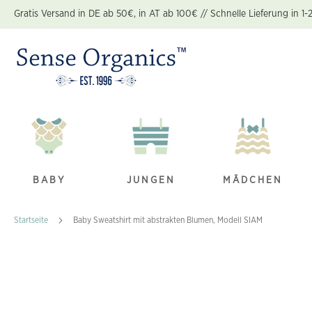
Zum
Gratis Versand in DE ab 50€, in AT ab 100€ // Schnelle Lieferung in 1-
Inhalt
springen
BABY
JUNGEN
MÄDCHEN
Startseite
Baby Sweatshirt mit abstrakten Blumen, Modell SIAM
Zum
Ende
der
Bildgalerie
springen