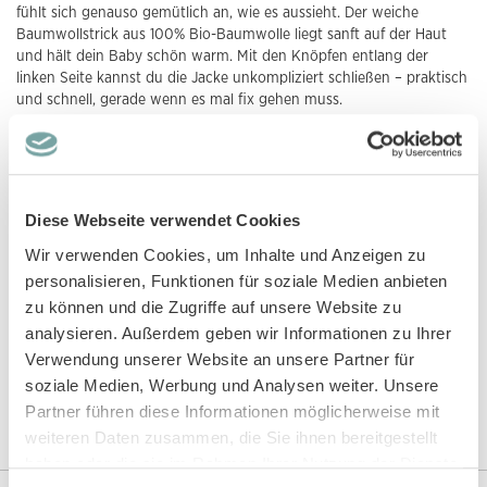
fühlt sich genauso gemütlich an, wie es aussieht. Der weiche
Baumwollstrick aus 100% Bio-Baumwolle liegt sanft auf der Haut
und hält dein Baby schön warm. Mit den Knöpfen entlang der
linken Seite kannst du die Jacke unkompliziert schließen – praktisch
und schnell, gerade wenn es mal fix gehen muss.
Der gerade, schmale Schnitt und der runde Ausschnitt sorgen für
viel Bewegungsfreiheit und einen bequemen Sitz. Du bekommst
unser Modell P. PICASSO in den Größen 50/56 bis 86. Wie alle
unsere Produkte stellen wir auch diese Wickeljacke fair und
Diese Webseite verwendet Cookies
nachhaltig her – das zeigt dir das GOTS-Zertifikat. Mehr über das
Label findest du in unserem
Blog
.
Wir verwenden Cookies, um Inhalte und Anzeigen zu
personalisieren, Funktionen für soziale Medien anbieten
Pflege-Tipp: Die Jacke bleibt länger wie neu, wenn du sie bei 30
zu können und die Zugriffe auf unsere Website zu
Grad im Schonwaschgang wäschst und nicht in den Trockner gibst.
analysieren. Außerdem geben wir Informationen zu Ihrer
Verwendung unserer Website an unsere Partner für
Das ist ganz genau dein Design? Schaue dir unbedingt unseren
Strampler Modell
PLEUN
an. Alternativ könnten dir unser Modell
soziale Medien, Werbung und Analysen weiter. Unsere
P.PICASSO einfarbig in
creme
und
hellem haselnussbraun
und
Partner führen diese Informationen möglicherweise mit
schönem Strickmuster gefallen.
weiteren Daten zusammen, die Sie ihnen bereitgestellt
haben oder die sie im Rahmen Ihrer Nutzung der Dienste