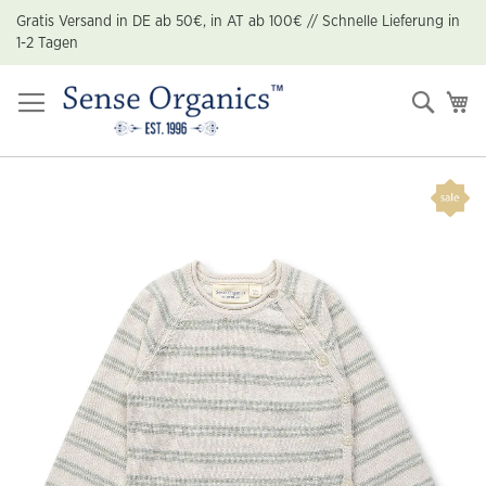
Zum
Gratis Versand in DE ab 50€, in AT ab 100€ // Schnelle Lieferung in
Inhalt
1-2 Tagen
springen
Suche
Me
Zum
Ende
der
Bildgalerie
springen