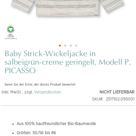
Baby Strick-Wickeljacke in
Zum
Anfang
salbeigrün-creme geringelt, Modell P.
der
PICASSO
Bildgalerie
springen
Seien Sie der Erste, der dieses Produkt bewertet
Inkl. MwSt , zzgl.
Versandkosten
NICHT LIEFERBAR
SKU
2517102.095001
Aus 100% hautfreundlicher Bio-Baumwolle
Größen: 50/56 bis 86