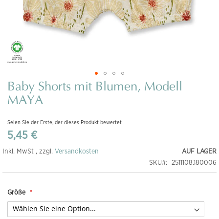
Baby Shorts mit Blumen, Modell
Zum
Anfang
MAYA
der
Bildgalerie
Seien Sie der Erste, der dieses Produkt bewertet
springen
5,45 €
Inkl. MwSt , zzgl.
Versandkosten
AUF LAGER
SKU
2511108.180006
Größe