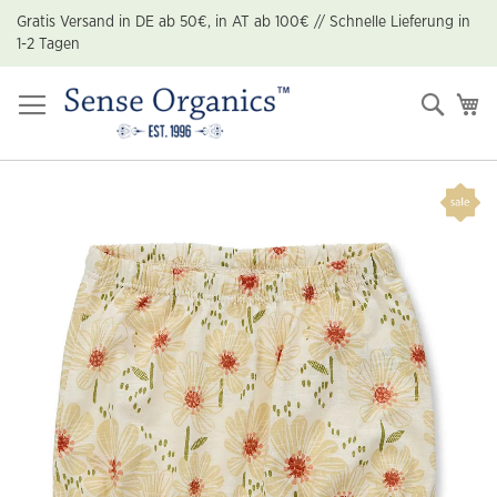
Zum
Gratis Versand in DE ab 50€, in AT ab 100€ // Schnelle Lieferung in
Inhalt
1-2 Tagen
springen
Suche
Me
Zum
Ende
der
Bildgalerie
springen