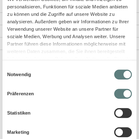
personalisieren, Funktionen für soziale Medien anbieten
zu können und die Zugriffe auf unsere Website zu
Weitere Informationen
analysieren. Außerdem geben wir Informationen zu Ihrer
Verwendung unserer Website an unsere Partner für
Rezensionen
soziale Medien, Werbung und Analysen weiter. Unsere
Partner führen diese Informationen möglicherweise mit
Angaben zur Produktsicherheit
weiteren Daten zusammen, die Sie ihnen bereitgestellt
haben oder die sie im Rahmen Ihrer Nutzung der Dienste
gesammelt haben.
Einwilligungsauswahl
Diese Artikel könnten dir auch gefallen!
Notwendig
Präferenzen
Statistiken
Marketing