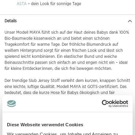
ASTA
– dein Look für sonnige Tage
Details
Unser Modell MAYA fühlt sich auf der Haut deines Babys dank 100%
Bio-Baumwolle kissenweich an und bietet einen schönen
Tragekomfort für warme Tage. Der fröhliche Blumendruck auf
weißem Hintergrund sorgt für einen frischen Look und lässt sich
spielend leicht kombinieren. Ein elastischer Bund und weiche
Beinausschnitte passen sich einfach an und engen nicht ein – ideal
für kleine Entdecker:innen, die sich frei bewegen möchten.
Der trendige Slub Jersey Stoff verleiht dem kurzen, knappen Schnitt
eine leichte, luftige Qualität. Modell MAYA ist GOTS-zertifiziert. Das
bedeutet, dass die kurze Hose für Babys ökologisch und fair
produziert wurde. Mehr über das Label erfährst du
hier
.
Nice to know: Wir haben Modell MAYA auch in einer
weiteren
Farbvariante
. Mit der Musselin-Shorts Modell CHARLIE -
blaugrau
,
rostorange
,
schilfgrün
und
karamellbraun
- und der kurzen Hose mit
Diese Webseite verwendet Cookies
Trägern Modell
NAKI
bekommst du in unserem Shop tolle
Wir verwenden Cookies, um Inhalte und Anzeigen zu
Alternativen.