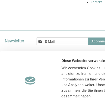
Kontakt
Melden
Abonnie
Newsletter
Sie
sich
für
unseren
Diese Webseite verwende
Versandparnter
Newsletter
Wir verwenden Cookies, um
an:
Versand unserer Pakete mit GLS, DPD, UPS oder DHL
anbieten zu können und di
Informationen zu Ihrer Ve
und Analysen weiter. Unse
zusammen, die Sie ihnen b
gesammelt haben.