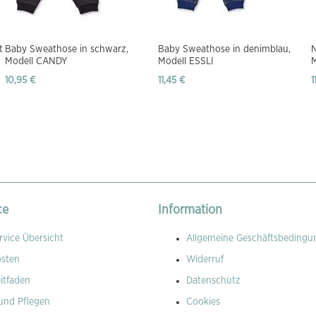
t
Baby Sweathose in schwarz,
Baby Sweathose in denimblau,
N
Modell CANDY
Modell ESSLI
10,95 €
11,45 €
1
ce
Information
vice Übersicht
Allgemeine Geschäftsbedingu
osten
Widerruf
itfaden
Datenschutz
und Pflegen
Cookies