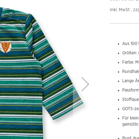
Inkl. MwSt , zz
Aus 100 
Größen: 
Farbe: M
Rundhals
Lange Ä
Passform
Stoffqual
GOTS-zer
Für klei
gemütlic
Bunt du