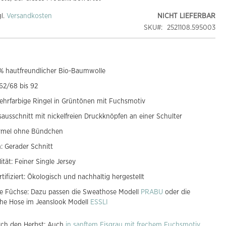
gl.
Versandkosten
NICHT LIEFERBAR
SKU
2521108.595003
% hautfreundlicher Bio-Baumwolle
62/68 bis 92
ehrfarbige Ringel in Grüntönen mit Fuchsmotiv
ausschnitt mit nickelfreien Druckknöpfen an einer Schulter
rmel ohne Bündchen
: Gerader Schnitt
ität: Feiner Single Jersey
tifiziert: Ökologisch und nachhaltig hergestellt
ne Füchse: Dazu passen die Sweathose Modell
PRABU
oder die
he Hose im Jeanslook Modell
ESSLI
rch den Herbst: Auch
in sanftem Eisgrau mit frechem Fuchsmotiv