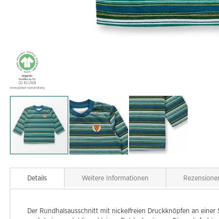
Zum
Anfang
Details
Weitere Informationen
Rezensione
der
Bildgalerie
springen
Der Rundhalsausschnitt mit nickelfreien Druckknöpfen an einer 