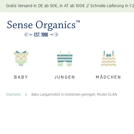
Zum
Gratis Versand in DE ab 50€, in AT ab 100€ // Schnelle Lieferung in 1-
Inhalt
springen
BABY
JUNGEN
MÄDCHEN
Startseite
Baby Langarmshirt in Grüntönen geringelt, Modell ELAN
Zum
Ende
der
Bildgalerie
springen