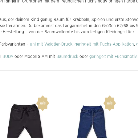
en Ringel in Grüntönen mit dem freundlichen Fuchsmotiv bringen Farbe un
aus, der deinem Kind genug Raum für Krabbeln, Spielen und erste Stehver
 sie frei atmen. Du bekommst das Langarmshirt in den Größen 62/68 bis 9
re Herstellung – von der Baumwollernte bis zum fertigen Kleidungsstück.
 Farbvarianten –
uni mit Waldtier-Druck
,
geringelt mit Fuchs-Applikation
,
g
ll
BUDA
oder Modell SIAM mit
Baumdruck
oder
geringelt mit Fuchsmotiv
.