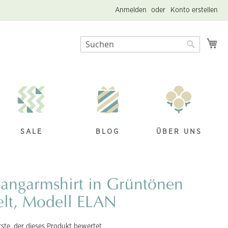
Anmelden
Konto erstellen
Me
Suche
Suche
SALE
BLOG
ÜBER UNS
angarmshirt in Grüntönen
elt, Modell ELAN
rste, der dieses Produkt bewertet