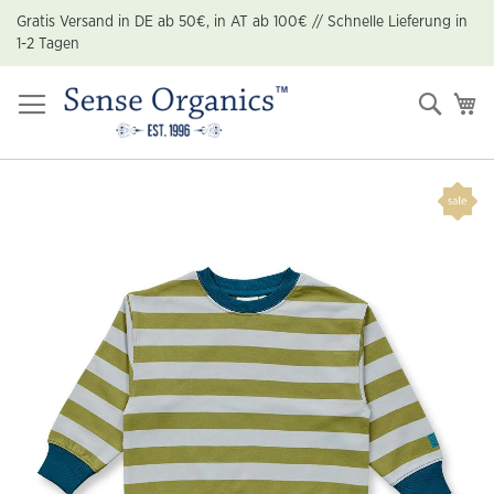
Zum
Gratis Versand in DE ab 50€, in AT ab 100€ // Schnelle Lieferung in
Inhalt
1-2 Tagen
springen
Suche
Me
Zum
Ende
der
Bildgalerie
springen