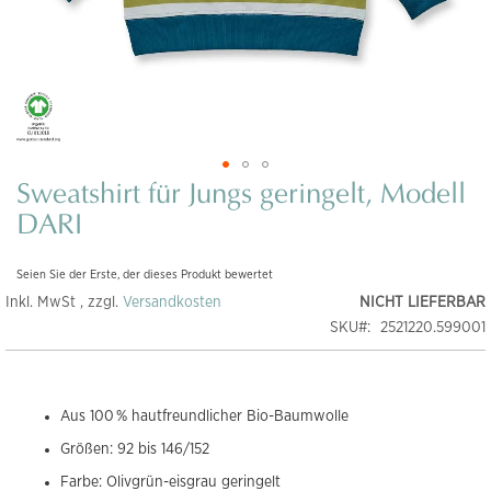
Sweatshirt für Jungs geringelt, Modell
Zum
Anfang
DARI
der
Bildgalerie
Seien Sie der Erste, der dieses Produkt bewertet
springen
Inkl. MwSt , zzgl.
Versandkosten
NICHT LIEFERBAR
SKU
2521220.599001
Aus 100 % hautfreundlicher Bio-Baumwolle
Größen: 92 bis 146/152
Farbe: Olivgrün-eisgrau geringelt