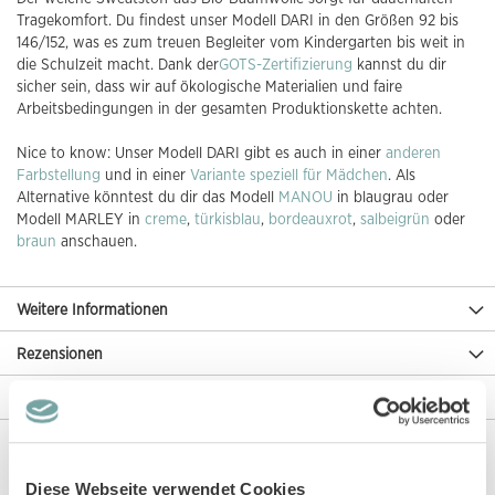
Tragekomfort. Du findest unser Modell DARI in den Größen 92 bis
146/152, was es zum treuen Begleiter vom Kindergarten bis weit in
die Schulzeit macht. Dank der
GOTS-Zertifizierung
kannst du dir
sicher sein, dass wir auf ökologische Materialien und faire
Arbeitsbedingungen in der gesamten Produktionskette achten.
Nice to know: Unser Modell DARI gibt es auch in einer
anderen
Farbstellung
und in einer
Variante speziell für Mädchen
. Als
Alternative könntest du dir das Modell
MANOU
in blaugrau oder
Modell MARLEY in
creme
,
türkisblau
,
bordeauxrot
,
salbeigrün
oder
braun
anschauen.
Weitere Informationen
Rezensionen
Angaben zur Produktsicherheit
Diese Artikel könnten dir auch gefallen!
Diese Webseite verwendet Cookies