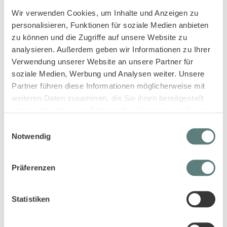
Wir verwenden Cookies, um Inhalte und Anzeigen zu
personalisieren, Funktionen für soziale Medien anbieten
zu können und die Zugriffe auf unsere Website zu
analysieren. Außerdem geben wir Informationen zu Ihrer
Verwendung unserer Website an unsere Partner für
soziale Medien, Werbung und Analysen weiter. Unsere
Partner führen diese Informationen möglicherweise mit
weiteren Daten zusammen, die Sie ihnen bereitgestellt
haben oder die sie im Rahmen Ihrer Nutzung der Dienste
Twillhose für Jungs in dunklem
Twillhose für Jungen in
gesammelt haben.
Einwilligungsauswahl
Türkis, Modell TIM
dunkelbraun, Modell TIM
Notwendig
23,45 €
23,45 €
Präferenzen
Statistiken