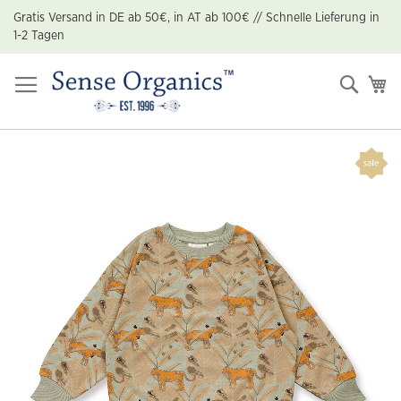
Zum
Gratis Versand in DE ab 50€, in AT ab 100€ // Schnelle Lieferung in
Inhalt
1-2 Tagen
springen
Suche
Me
Zum
Ende
der
Bildgalerie
springen