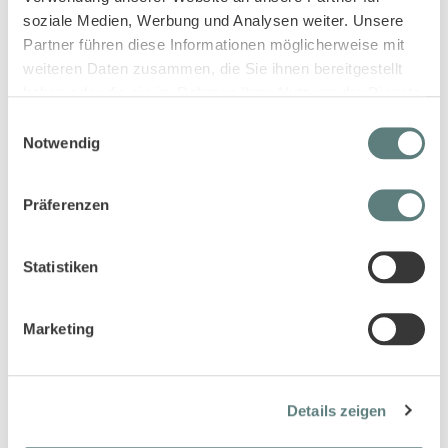
soziale Medien, Werbung und Analysen weiter. Unsere
Partner führen diese Informationen möglicherweise mit
weiteren Daten zusammen, die Sie ihnen bereitgestellt
haben oder die sie im Rahmen Ihrer Nutzung der Dienste
gesammelt haben.
Einwilligungsauswahl
Notwendig
Kinder Shorts in dunklem Petrol,
Sweathose für Kinder in dunklem
Modell JAKUB
Petrol, Modell POOKA
13,95 €
17,95 €
Präferenzen
Statistiken
Marketing
Details zeigen
Shorts für Kinder in seegrasgrün,
Kinderhose in dunklem Petrol,