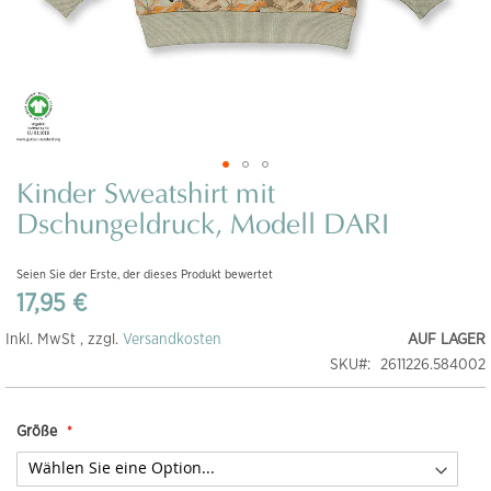
Kinder Sweatshirt mit
Zum
Anfang
Dschungeldruck, Modell DARI
der
Bildgalerie
Seien Sie der Erste, der dieses Produkt bewertet
springen
17,95 €
Inkl. MwSt , zzgl.
Versandkosten
AUF LAGER
SKU
2611226.584002
Größe