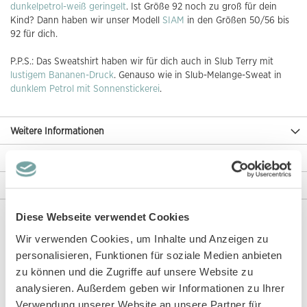
dunkelpetrol-weiß geringelt
. Ist Größe 92 noch zu groß für dein
Kind? Dann haben wir unser Modell
SIAM
in den Größen 50/56 bis
92 für dich.
P.P.S.: Das Sweatshirt haben wir für dich auch in Slub Terry mit
lustigem Bananen-Druck
. Genauso wie in Slub-Melange-Sweat in
dunklem Petrol mit Sonnenstickerei
.
Weitere Informationen
Rezensionen
Angaben zur Produktsicherheit
Diese Webseite verwendet Cookies
Wir verwenden Cookies, um Inhalte und Anzeigen zu
Diese Artikel könnten dir auch gefallen!
personalisieren, Funktionen für soziale Medien anbieten
zu können und die Zugriffe auf unsere Website zu
analysieren. Außerdem geben wir Informationen zu Ihrer
Verwendung unserer Website an unsere Partner für