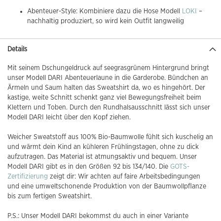
Abenteuer-Style: Kombiniere dazu die Hose Modell
LOKI
–
nachhaltig produziert, so wird kein Outfit langweilig
Details
Mit seinem Dschungeldruck auf seegrasgrünem Hintergrund bringt
unser Modell DARI Abenteuerlaune in die Garderobe. Bündchen an
Ärmeln und Saum halten das Sweatshirt da, wo es hingehört. Der
kastige, weite Schnitt schenkt ganz viel Bewegungsfreiheit beim
Klettern und Toben. Durch den Rundhalsausschnitt lässt sich unser
Modell DARI leicht über den Kopf ziehen.
Weicher Sweatstoff aus 100% Bio-Baumwolle fühlt sich kuschelig an
und wärmt dein Kind an kühleren Frühlingstagen, ohne zu dick
aufzutragen. Das Material ist atmungsaktiv und bequem. Unser
Modell DARI gibt es in den Größen 92 bis 134/140. Die
GOTS-
Zertifizierung
zeigt dir: Wir achten auf faire Arbeitsbedingungen
und eine umweltschonende Produktion von der Baumwollpflanze
bis zum fertigen Sweatshirt.
P.S.: Unser Modell DARI bekommst du auch in einer Variante