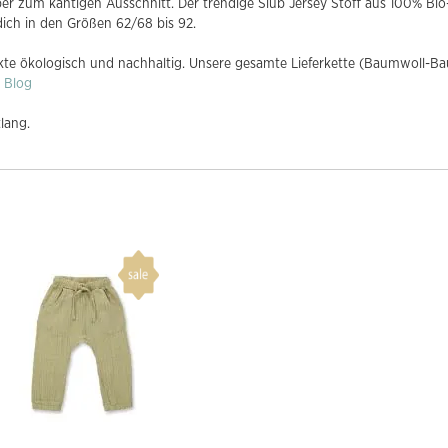
er zum kantigen Ausschnitt. Der trendige Slub Jersey Stoff aus 100% Bi
ich in den Größen 62/68 bis 92.
te ökologisch und nachhaltig. Unsere gesamte Lieferkette (Baumwoll-Bauer
m
Blog
lang.