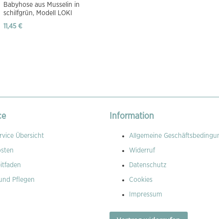
Babyhose aus Musselin in
schilfgrün, Modell LOKI
11,45 €
ce
Information
vice Übersicht
Allgemeine Geschäftsbedingu
osten
Widerruf
itfaden
Datenschutz
und Pflegen
Cookies
Impressum