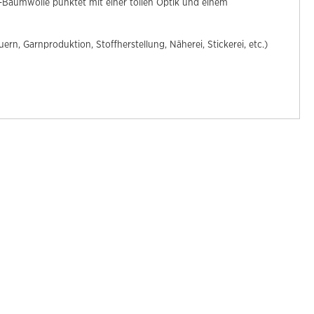
o-Baumwolle punktet mit einer tollen Optik und einem
n, Garnproduktion, Stoffherstellung, Näherei, Stickerei, etc.)