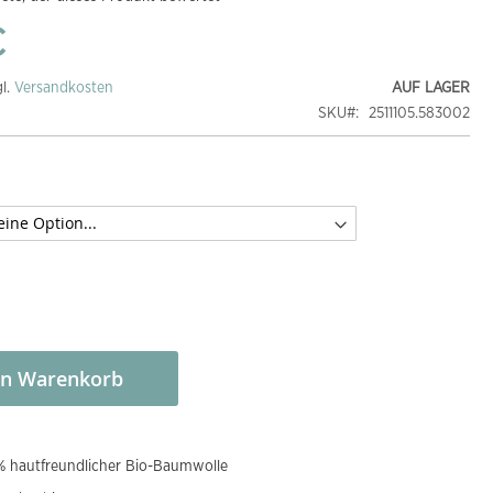
€
gl.
Versandkosten
AUF LAGER
SKU
2511105.583002
en Warenkorb
 hautfreundlicher Bio-Baumwolle