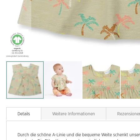
Zum
Anfang
Details
Weitere Informationen
Rezensione
der
Bildgalerie
springen
Durch die schöne A-Linie und die bequeme Weite schenkt unser 