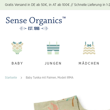
Zum
Gratis Versand in DE ab 50€, in AT ab 100€ // Schnelle Lieferung in 1-
Inhalt
springen
BABY
JUNGEN
MÄDCHEN
Startseite
Baby Tunika mit Palmen, Modell IRMA
Zum
Ende
der
Bildgalerie
springen