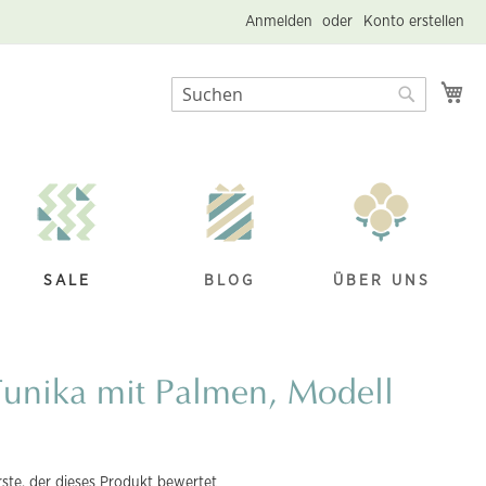
Anmelden
Konto erstellen
Me
Suche
Suche
SALE
BLOG
ÜBER UNS
unika mit Palmen, Modell
rste, der dieses Produkt bewertet