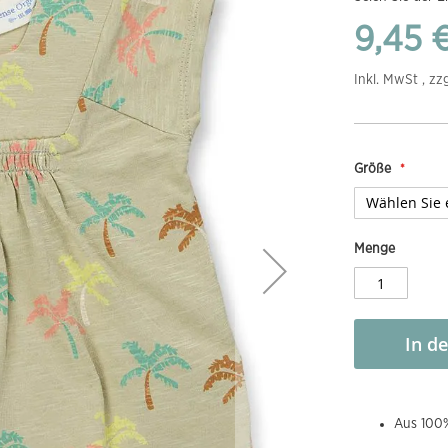
9,45 
Inkl. MwSt , zz
Größe
Menge
In d
Aus 100%