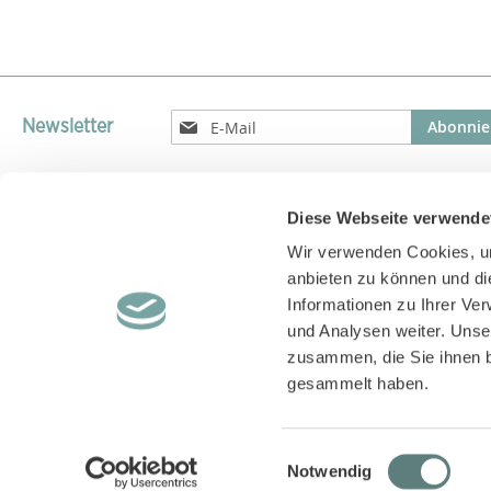
Melden
Abonnie
Newsletter
Sie
sich
für
unseren
Diese Webseite verwende
Versandparnter
Newsletter
Wir verwenden Cookies, um
an:
Versand unserer Pakete mit GLS, DPD, UPS oder DHL
anbieten zu können und di
Informationen zu Ihrer Ve
und Analysen weiter. Unse
zusammen, die Sie ihnen b
gesammelt haben.
Einwilligungsauswahl
Notwendig