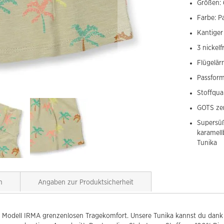
Größen: 
Farbe: P
Kantiger
3 nickel
Flügelär
Passform
Stoffqual
GOTS zer
Supersüß
karamell
Tunika
n
Angaben zur Produktsicherheit
Modell IRMA grenzenlosen Tragekomfort. Unsere Tunika kannst du dank d