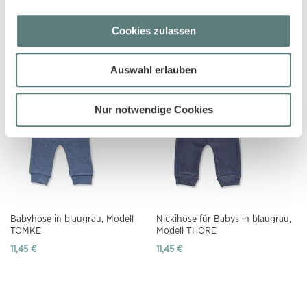
Baby Sweathose in schwarz,
Baby Sweathose in denimblau,
Cookies zulassen
Modell CANDY
Modell ESSLI
10,95 €
11,45 €
Auswahl erlauben
Nur notwendige Cookies
Babyhose in blaugrau, Modell
Nickihose für Babys in blaugrau,
TOMKE
Modell THORE
11,45 €
11,45 €