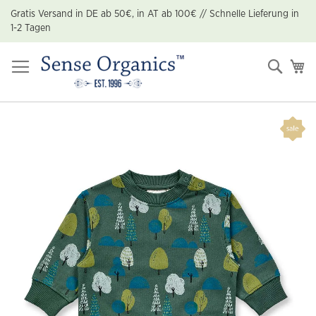
Zum
Gratis Versand in DE ab 50€, in AT ab 100€ // Schnelle Lieferung in
Inhalt
1-2 Tagen
springen
Suche
Me
Zum
Ende
der
Bildgalerie
springen