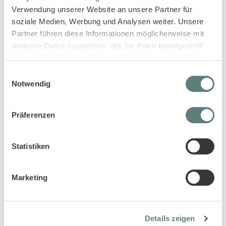
Verwendung unserer Website an unsere Partner für
soziale Medien, Werbung und Analysen weiter. Unsere
Partner führen diese Informationen möglicherweise mit
weiteren Daten zusammen, die Sie ihnen bereitgestellt
haben oder die sie im Rahmen Ihrer Nutzung der Dienste
gesammelt haben.
Einwilligungsauswahl
Notwendig
Baby Sweathose in dunklem
Baby Sweathose in dunkelgrün
Türkisblau, Modell PRABU
mit Baumdruck, Modell PRABU
Präferenzen
10,95 €
10,95 €
Statistiken
Marketing
Details zeigen