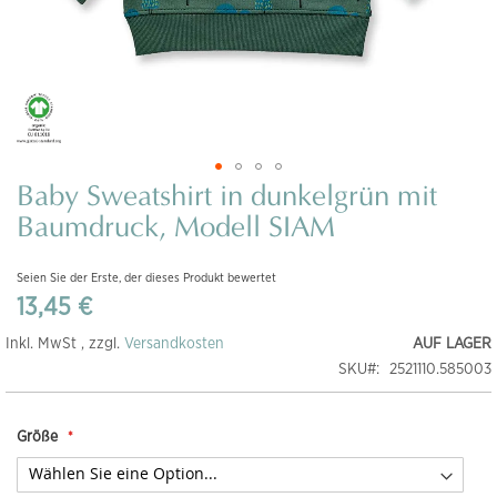
Baby Sweatshirt in dunkelgrün mit
Zum
Anfang
Baumdruck, Modell SIAM
der
Bildgalerie
Seien Sie der Erste, der dieses Produkt bewertet
springen
13,45 €
Inkl. MwSt , zzgl.
Versandkosten
AUF LAGER
SKU
2521110.585003
Größe