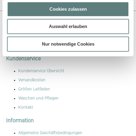
Cookies zulassen
Über Sense Organics
Auswahl erlauben
Sense Organics gehört zu den Pionieren in der Naturtextilbranche
und beliefert bereits seit über 18 Jahren den EInzelhandel und
Nur notwendige Cookies
auch grosse Kaufhäuser mit ökologisch und fair produzierten
Produkten.
Kundenservice
Kundenservice Übersicht
Versandkosten
Größen Leitfaden
Waschen und Pflegen
Kontakt
Information
Allgemeine Geschäftsbedingungen