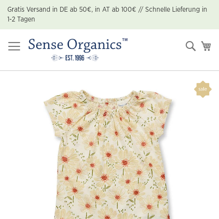
Zum
Gratis Versand in DE ab 50€, in AT ab 100€ // Schnelle Lieferung in
Inhalt
1-2 Tagen
springen
Suche
Me
Zum
Ende
der
Bildgalerie
springen