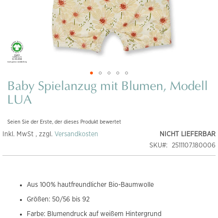
Baby Spielanzug mit Blumen, Modell
Zum
Anfang
LUA
der
Bildgalerie
Seien Sie der Erste, der dieses Produkt bewertet
springen
Inkl. MwSt , zzgl.
Versandkosten
NICHT LIEFERBAR
SKU
2511107.180006
Aus 100% hautfreundlicher Bio-Baumwolle
Größen: 50/56 bis 92
Farbe: Blumendruck auf weißem Hintergrund