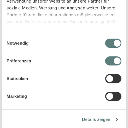
Verwendung unserer Website an unsere Partner für
soziale Medien, Werbung und Analysen weiter. Unsere
Diese Artikel könnten dir auch gefallen!
Partner führen diese Informationen möglicherweise mit
weiteren Daten zusammen, die Sie ihnen bereitgestellt
haben oder die sie im Rahmen Ihrer Nutzung der Dienste
gesammelt haben.
Einwilligungsauswahl
Notwendig
Präferenzen
Statistiken
Kinderhut in blaugrau-weiß
gestreift, Modell BEKE
7,45 €
Marketing
Details zeigen