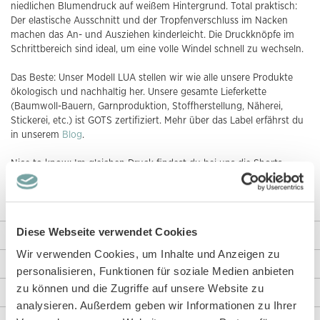
niedlichen Blumendruck auf weißem Hintergrund. Total praktisch:
Der elastische Ausschnitt und der Tropfenverschluss im Nacken
machen das An- und Ausziehen kinderleicht. Die Druckknöpfe im
Schrittbereich sind ideal, um eine volle Windel schnell zu wechseln.
Das Beste: Unser Modell LUA stellen wir wie alle unsere Produkte
ökologisch und nachhaltig her. Unsere gesamte Lieferkette
(Baumwoll-Bauern, Garnproduktion, Stoffherstellung, Näherei,
Stickerei, etc.) ist GOTS zertifiziert. Mehr über das Label erfährst du
in unserem
Blog
.
Nice to know: Im gleichen Druck findest du bei uns die Shorts
Modell
MAYA
. Außerdem haben wir den Spieler noch in einer
anderen Farbvariante
für dich.
Diese Webseite verwendet Cookies
Weitere Informationen
Wir verwenden Cookies, um Inhalte und Anzeigen zu
Rezensionen
personalisieren, Funktionen für soziale Medien anbieten
zu können und die Zugriffe auf unsere Website zu
Angaben zur Produktsicherheit
analysieren. Außerdem geben wir Informationen zu Ihrer