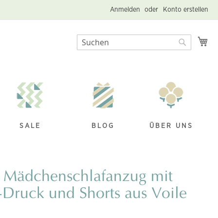
Anmelden
Konto erstellen
Me
Suche
Suche
SALE
BLOG
ÜBER UNS
 Mädchenschlafanzug mit
-Druck und Shorts aus Voile