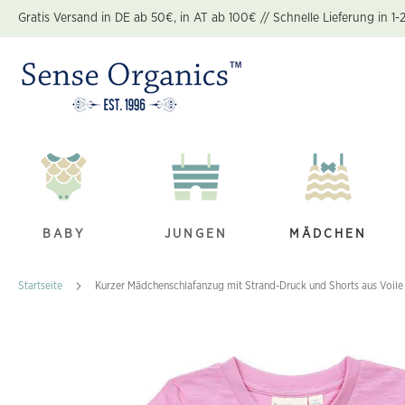
Zum
Gratis Versand in DE ab 50€, in AT ab 100€ // Schnelle Lieferung in 1-
Inhalt
springen
BABY
JUNGEN
MÄDCHEN
Startseite
Kurzer Mädchenschlafanzug mit Strand-Druck und Shorts aus Voile
Zum
Ende
der
Bildgalerie
springen