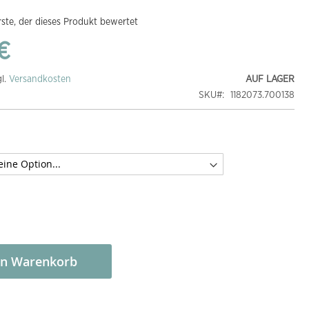
rste, der dieses Produkt bewertet
€
gl.
Versandkosten
AUF LAGER
SKU
1182073.700138
en Warenkorb