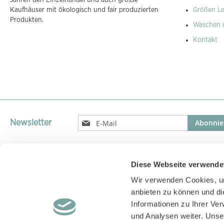
Jahren den EInzelhandel und auch grosse
Kaufhäuser mit ökologisch und fair produzierten
Größen Le
Produkten.
Waschen 
Kontakt
Melden
Abonnie
Newsletter
Sie
sich
für
unseren
Diese Webseite verwende
Versandparnter
Newsletter
Wir verwenden Cookies, um
an:
Versand unserer Pakete mit GLS, DPD, UPS oder DHL
anbieten zu können und di
Informationen zu Ihrer Ve
und Analysen weiter. Unse