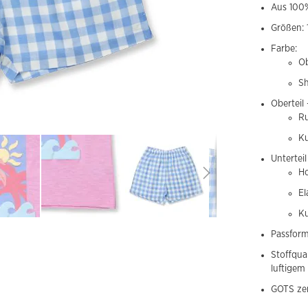
Aus 100%
Größen: 
Farbe:
Ob
Sh
Oberteil 
Ru
K
Unterteil
Ho
El
Ku
Passform
Stoffqua
luftigem 
GOTS zer