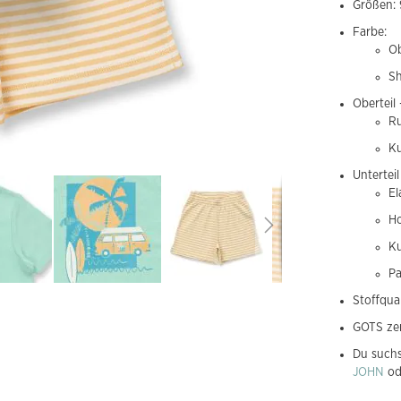
Größen: 
Farbe:
Ob
Sh
Oberteil 
Ru
K
Unterteil
El
Ho
Ku
Pa
Stoffqual
GOTS zer
Du suchs
JOHN
od