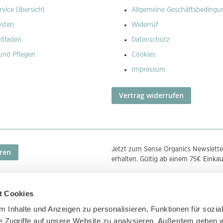
vice Übersicht
Allgemeine Geschäftsbedingu
osten
Widerruf
itfaden
Datenschutz
und Pflegen
Cookies
Impressum
Vertrag widerrufen
Jetzt zum Sense Organics Newslette
ren
erhalten. Gültig ab einem 75€ Einka
t Cookies
Zahlungsmethoden
Zertifizierunge
 Inhalte und Anzeigen zu personalisieren, Funktionen für sozia
e Zugriffe auf unsere Website zu analysieren. Außerdem geben w