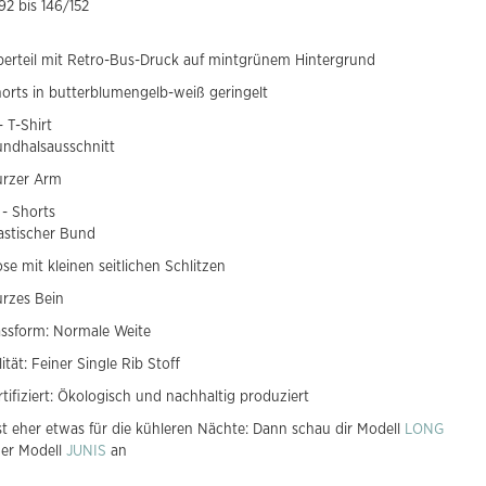
92 bis 146/152
erteil mit Retro-Bus-Druck auf mintgrünem Hintergrund
orts in butterblumengelb-weiß geringelt
- T-Shirt
ndhalsausschnitt
urzer Arm
 - Shorts
astischer Bund
se mit kleinen seitlichen Schlitzen
rzes Bein
ssform: Normale Weite
ität: Feiner Single Rib Stoff
tifiziert: Ökologisch und nachhaltig produziert
t eher etwas für die kühleren Nächte: Dann schau dir Modell
LONG
er Modell
JUNIS
an