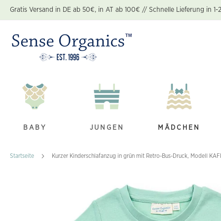
Zum
Gratis Versand in DE ab 50€, in AT ab 100€ // Schnelle Lieferung in 1-
Inhalt
springen
BABY
JUNGEN
MÄDCHEN
Startseite
Kurzer Kinderschlafanzug in grün mit Retro-Bus-Druck, Modell KA
Zum
Ende
der
Bildgalerie
springen