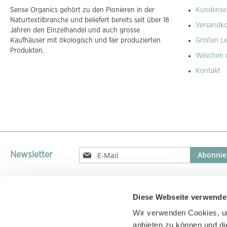
Sense Organics gehört zu den Pionieren in der
Kundenser
Naturtextilbranche und beliefert bereits seit über 18
Versandk
Jahren den EInzelhandel und auch grosse
Kaufhäuser mit ökologisch und fair produzierten
Größen Le
Produkten.
Waschen 
Kontakt
Melden
Abonnie
Newsletter
Sie
sich
für
unseren
Diese Webseite verwende
Versandparnter
Newsletter
Wir verwenden Cookies, um
an:
Versand unserer Pakete mit GLS, DPD, UPS oder DHL
anbieten zu können und di