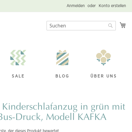
Anmelden
Konto erstellen
Me
Suche
Suche
SALE
BLOG
ÜBER UNS
 Kinderschlafanzug in grün mit
-Bus-Druck, Modell KAFKA
rste, der dieses Produkt bewertet