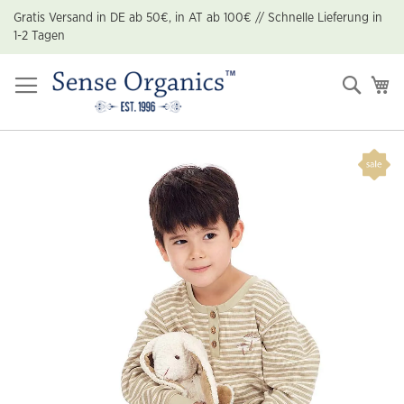
Zum
Gratis Versand in DE ab 50€, in AT ab 100€ // Schnelle Lieferung in
Inhalt
1-2 Tagen
springen
Suche
Me
Zum
Ende
der
Bildgalerie
springen