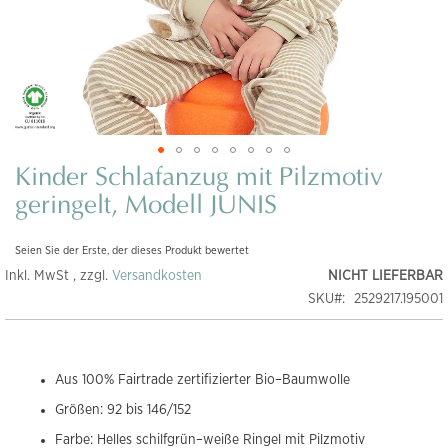
Kinder Schlafanzug mit Pilzmotiv
Zum
Anfang
geringelt, Modell JUNIS
der
Bildgalerie
Seien Sie der Erste, der dieses Produkt bewertet
springen
Inkl. MwSt , zzgl.
Versandkosten
NICHT LIEFERBAR
SKU
2529217.195001
Aus 100% Fairtrade zertifizierter Bio–Baumwolle
Größen: 92 bis 146/152
Farbe: Helles schilfgrün–weiße Ringel mit Pilzmotiv