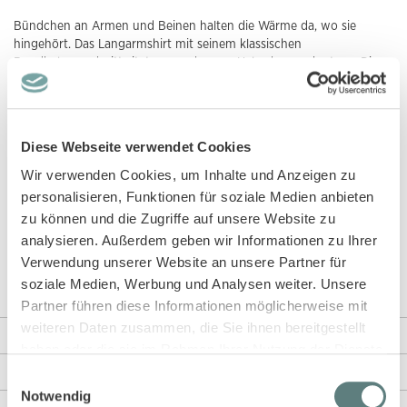
Bündchen an Armen und Beinen halten die Wärme da, wo sie
hingehört. Das Langarmshirt mit seinem klassischen
Rundhalsausschnitt sitzt angenehm am Hals ohne zu kratzen. Die
normale Weite lässt genug Platz für entspannte Nächte und wilde
Träume. Du findest unser Modell JUNIS in unserem Shop in den
Größen 92 bis 146/152. Das
GOTS-Zertifikat
zeigt dir, dass wir bei der
Herstellung auf Mensch und Umwelt achten.
Diese Webseite verwendet Cookies
Nice to know: Wenn du einen anderen Schlafanzug für deinen Sohn
Wir verwenden Cookies, um Inhalte und Anzeigen zu
oder deine Tochter suchst, schaue dir unser Modell LONG JOHN in
personalisieren, Funktionen für soziale Medien anbieten
sechs tollen Farbvarianten an. Aus Single Rib Stoff bekommst ihn in
zu können und die Zugriffe auf unsere Website zu
blaugrau geringelt
,
mauve geringelt
, mit
Traktor–Druck
,
Häschen–
analysieren. Außerdem geben wir Informationen zu Ihrer
Druck
,
Waldtier–Druck
oder
Früchte–Druck
. Unseren Schlafanzug
Verwendung unserer Website an unsere Partner für
haben wir auch aus flauschigem Terrystoff in
coral
,
grün
,
eisgrau
und
braun geringelt
.
soziale Medien, Werbung und Analysen weiter. Unsere
Partner führen diese Informationen möglicherweise mit
weiteren Daten zusammen, die Sie ihnen bereitgestellt
Weitere Informationen
haben oder die sie im Rahmen Ihrer Nutzung der Dienste
gesammelt haben.
Rezensionen
Einwilligungsauswahl
Notwendig