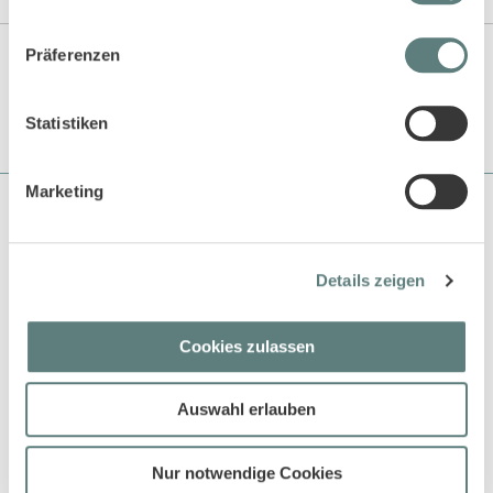
Angaben zur Produktsicherheit
Präferenzen
Statistiken
Marketing
Über Sense Organics
Sense Organics gehört zu den Pionieren in der Naturtextilbranche
Details zeigen
und beliefert bereits seit über 18 Jahren den EInzelhandel und
auch grosse Kaufhäuser mit ökologisch und fair produzierten
Produkten.
Cookies zulassen
Kundenservice
Kundenservice Übersicht
Auswahl erlauben
Versandkosten
Größen Leitfaden
Nur notwendige Cookies
Waschen und Pflegen