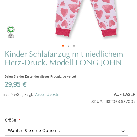
Kinder Schlafanzug mit niedlichem
Zum
Anfang
Herz-Druck, Modell LONG JOHN
der
Bildgalerie
Seien Sie der Erste, der dieses Produkt bewertet
springen
29,95 €
Inkl. MwSt , zzgl.
Versandkosten
AUF LAGER
SKU
1182063.687007
Größe