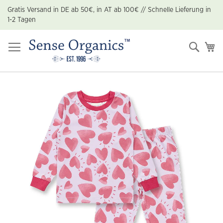
Zum
Gratis Versand in DE ab 50€, in AT ab 100€ // Schnelle Lieferung in
Inhalt
1-2 Tagen
springen
Suche
Me
Zum
Ende
der
Bildgalerie
springen