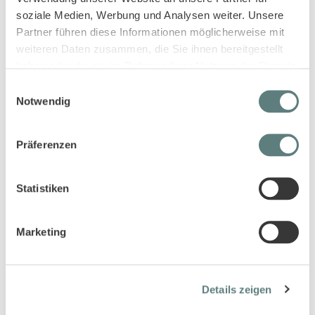
soziale Medien, Werbung und Analysen weiter. Unsere
Partner führen diese Informationen möglicherweise mit
weiteren Daten zusammen, die Sie ihnen bereitgestellt
haben oder die sie im Rahmen Ihrer Nutzung der Dienste
gesammelt haben.
Einwilligungsauswahl
Mädchen Schlafanzug blau-weiß
Mädchen Schlafanzug rosa
Notwendig
geringelt, Modell JUNIS
geringelt, Modell LONG JOHN
19,95 €
17,95 €
Präferenzen
Statistiken
Marketing
Details zeigen
Kurzer Mädchenschlafanzug in
Kurzer Mädchenschlafanzug in
rosa mit Erdbeerdruck, Modell
weiß mit Erdbeerdruck, Modell