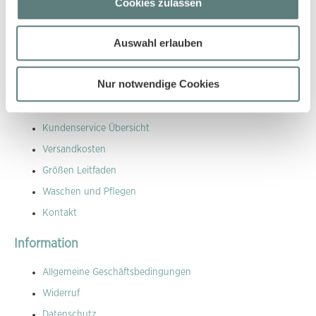
Cookies zulassen
Über Sense Organics
Auswahl erlauben
Sense Organics gehört zu den Pionieren in der Naturtextilbranche
und beliefert bereits seit über 18 Jahren den EInzelhandel und
auch grosse Kaufhäuser mit ökologisch und fair produzierten
Nur notwendige Cookies
Produkten.
Kundenservice
Kundenservice Übersicht
Versandkosten
Größen Leitfaden
Waschen und Pflegen
Kontakt
Information
Allgemeine Geschäftsbedingungen
Widerruf
Datenschutz