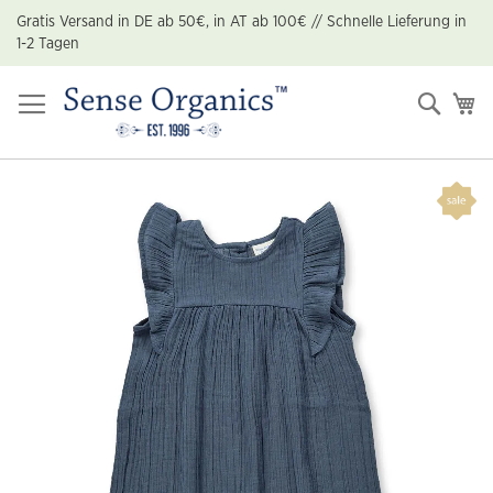
Zum
Gratis Versand in DE ab 50€, in AT ab 100€ // Schnelle Lieferung in
Inhalt
1-2 Tagen
springen
Suche
Me
Zum
Ende
der
Bildgalerie
springen