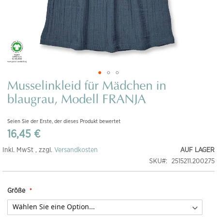
Musselinkleid für Mädchen in
Zum
Anfang
blaugrau, Modell FRANJA
der
Bildgalerie
Seien Sie der Erste, der dieses Produkt bewertet
springen
16,45 €
Inkl. MwSt , zzgl.
Versandkosten
AUF LAGER
SKU
2515211.200275
Größe