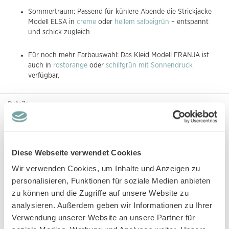
Sommertraum: Passend für kühlere Abende die Strickjacke
Modell ELSA in
creme
oder
hellem salbeigrün
– entspannt
und schick zugleich
Für noch mehr Farbauswahl: Das Kleid Modell FRANJA ist
auch in
rostorange
oder
schilfgrün mit Sonnendruck
verfügbar.
Details
In einem schönem Blaugrau verleiht unser Modell FRANJA deinem
Kind einen tollen Look. Der leichte Musselin-Stoff aus 100% Bio-
Baumwolle schmiegt sich angenehm an die Haut und bleibt auch an
Diese Webseite verwendet Cookies
warmen Tagen luftig. Die schulterbedeckenden, angeschnittenen
Ärmel und der Rundhalsausschnitt mit Tropfenverschluss im
Wir verwenden Cookies, um Inhalte und Anzeigen zu
Nacken machen das Kleid leicht und bequem. Eine Teilungsnaht
personalisieren, Funktionen für soziale Medien anbieten
unter der Brust gibt Modell FRANJA eine verspielte Silhouette, die
zu können und die Zugriffe auf unsere Website zu
entspannt sitzt und bei jeder Bewegung mitgeht.
analysieren. Außerdem geben wir Informationen zu Ihrer
Das Kleid ist bei uns in den Größen 92 bis 134/140 erhältlich und
Verwendung unserer Website an unsere Partner für
GOTS-zertifiziert. Wenn du mehr über das Nachhaltigkeits-Label