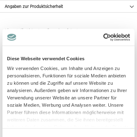
Angaben zur Produktsicherheit
Diese Artikel könnten dir auch gefallen!
Diese Webseite verwendet Cookies
Wir verwenden Cookies, um Inhalte und Anzeigen zu
personalisieren, Funktionen für soziale Medien anbieten
zu können und die Zugriffe auf unsere Website zu
analysieren. Außerdem geben wir Informationen zu Ihrer
Verwendung unserer Website an unsere Partner für
soziale Medien, Werbung und Analysen weiter. Unsere
Baby Overall blau-weiß geringelt,
Baby T-Shirt mit Schildkröten-
Modell MARIS
Druck, Modell EKI
Partner führen diese Informationen möglicherweise mit
weiteren Daten zusammen, die Sie ihnen bereitgestellt
16,95 €
8,95 €
haben oder die sie im Rahmen Ihrer Nutzung der Dienste
gesammelt haben.
Einwilligungsauswahl