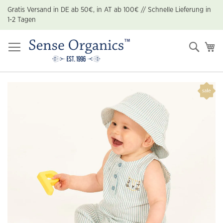
Zum
Gratis Versand in DE ab 50€, in AT ab 100€ // Schnelle Lieferung in
Inhalt
1-2 Tagen
springen
Suche
Me
Zum
Ende
der
Bildgalerie
springen