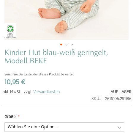
Kinder Hut blau-weiß geringelt,
Zum
Anfang
Modell BEKE
der
Bildgalerie
Seien Sie der Erste, der dieses Produkt bewertet
springen
10,95 €
Inkl. MwSt , zzgl.
Versandkosten
AUF LAGER
SKU
2616105.291186
Größe