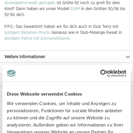
dunkelpetrol-weiß geringelt
. Ist Größe 92 noch zu groß für dein
Kind? Dann haben wir unser Modell
SIAM
in den Größen 50/56 bis
92 für dich.
P.P.S.: Das Sweatshirt haben wir für dich auch in Slub Terry mit
lustigem Bananen-Druck
. Genauso wie in Slub-Melange-Sweat in
dunklem Petrol mit Sonnenstickerei
.
Weitere Informationen
Rezensionen
Angaben zur Produktsicherheit
Diese Webseite verwendet Cookies
Wir verwenden Cookies, um Inhalte und Anzeigen zu
Diese Artikel könnten dir auch gefallen!
personalisieren, Funktionen für soziale Medien anbieten
zu können und die Zugriffe auf unsere Website zu
analysieren. Außerdem geben wir Informationen zu Ihrer
Verwendung unserer Website an unsere Partner für