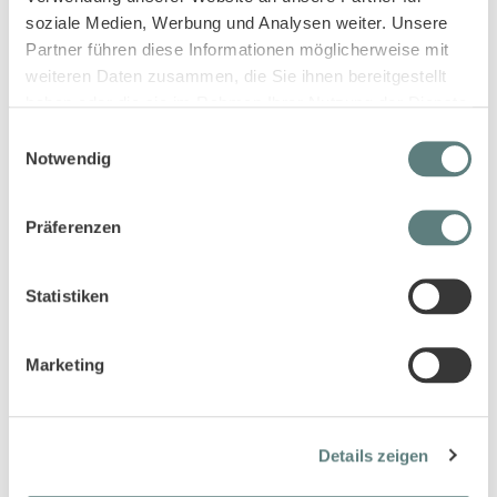
soziale Medien, Werbung und Analysen weiter. Unsere
Partner führen diese Informationen möglicherweise mit
weiteren Daten zusammen, die Sie ihnen bereitgestellt
haben oder die sie im Rahmen Ihrer Nutzung der Dienste
gesammelt haben.
Einwilligungsauswahl
Notwendig
Kinder Shorts in dunklem Petrol,
Sweathose für Kinder in dunklem
Modell JAKUB
Petrol, Modell POOKA
13,95 €
17,95 €
Präferenzen
Statistiken
Marketing
Details zeigen
Shorts für Kinder in seegrasgrün,
Kinderhose in dunklem Petrol,