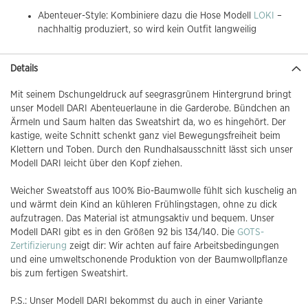
Abenteuer-Style: Kombiniere dazu die Hose Modell
LOKI
–
nachhaltig produziert, so wird kein Outfit langweilig
Details
Mit seinem Dschungeldruck auf seegrasgrünem Hintergrund bringt
unser Modell DARI Abenteuerlaune in die Garderobe. Bündchen an
Ärmeln und Saum halten das Sweatshirt da, wo es hingehört. Der
kastige, weite Schnitt schenkt ganz viel Bewegungsfreiheit beim
Klettern und Toben. Durch den Rundhalsausschnitt lässt sich unser
Modell DARI leicht über den Kopf ziehen.
Weicher Sweatstoff aus 100% Bio-Baumwolle fühlt sich kuschelig an
und wärmt dein Kind an kühleren Frühlingstagen, ohne zu dick
aufzutragen. Das Material ist atmungsaktiv und bequem. Unser
Modell DARI gibt es in den Größen 92 bis 134/140. Die
GOTS-
Zertifizierung
zeigt dir: Wir achten auf faire Arbeitsbedingungen
und eine umweltschonende Produktion von der Baumwollpflanze
bis zum fertigen Sweatshirt.
P.S.: Unser Modell DARI bekommst du auch in einer Variante