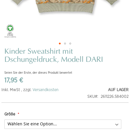
Kinder Sweatshirt mit
Zum
Anfang
Dschungeldruck, Modell DARI
der
Bildgalerie
Seien Sie der Erste, der dieses Produkt bewertet
springen
17,95 €
Inkl. MwSt , zzgl.
Versandkosten
AUF LAGER
SKU
2611226.584002
Größe