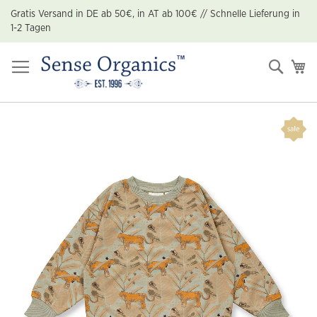
Zum
Gratis Versand in DE ab 50€, in AT ab 100€ // Schnelle Lieferung in
Inhalt
1-2 Tagen
springen
Suche
Me
Zum
Ende
der
Bildgalerie
springen