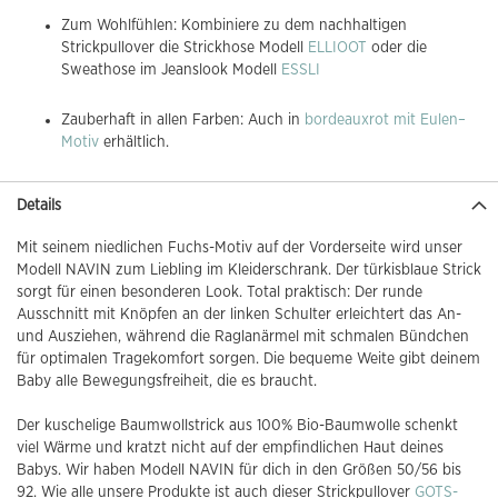
Zum Wohlfühlen: Kombiniere zu dem nachhaltigen
Strickpullover die Strickhose Modell
ELLIOOT
oder die
Sweathose im Jeanslook Modell
ESSLI
Zauberhaft in allen Farben: Auch in
bordeauxrot mit Eulen–
Motiv
erhältlich.
Details
Mit seinem niedlichen Fuchs-Motiv auf der Vorderseite wird unser
Modell NAVIN zum Liebling im Kleiderschrank. Der türkisblaue Strick
sorgt für einen besonderen Look. Total praktisch: Der runde
Ausschnitt mit Knöpfen an der linken Schulter erleichtert das An-
und Ausziehen, während die Raglanärmel mit schmalen Bündchen
für optimalen Tragekomfort sorgen. Die bequeme Weite gibt deinem
Baby alle Bewegungsfreiheit, die es braucht.
Der kuschelige Baumwollstrick aus 100% Bio-Baumwolle schenkt
viel Wärme und kratzt nicht auf der empfindlichen Haut deines
Babys. Wir haben Modell NAVIN für dich in den Größen 50/56 bis
92. Wie alle unsere Produkte ist auch dieser Strickpullover
GOTS-