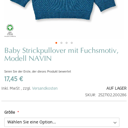
Baby Strickpullover mit Fuchsmotiv,
Zum
Anfang
Modell NAVIN
der
Bildgalerie
Seien Sie der Erste, der dieses Produkt bewertet
springen
17,45 €
Inkl. MwSt , zzgl.
Versandkosten
AUF LAGER
SKU
2527102.200286
Größe