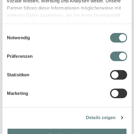
soziale Medien, Werbung und Analysen weiter. Unsere
Partner führen diese Informationen möglicherweise mit
weiteren Daten zusammen, die Sie ihnen bereitgestellt
haben oder die sie im Rahmen Ihrer Nutzung der Dienste
gesammelt haben.
Einwilligungsauswahl
Baby Sweathose in denimblau,
Baby Strickhose in creme
Notwendig
Modell ESSLI
mélange, Modell ELLIOOT
11,45 €
16,45 €
Präferenzen
Statistiken
Marketing
Details zeigen
Nickihose für Babys in creme,
Baby Sweathose in dunklem
Modell THORE
Türkisblau, Modell PRABU
11,45 €
10,95 €