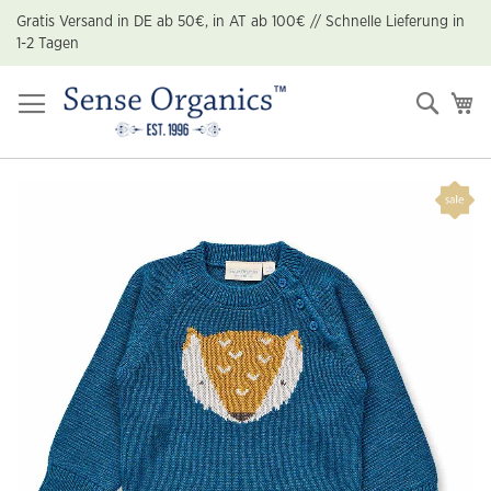
Zum
Gratis Versand in DE ab 50€, in AT ab 100€ // Schnelle Lieferung in
Inhalt
1-2 Tagen
springen
Suche
Me
Zum
Ende
der
Bildgalerie
springen