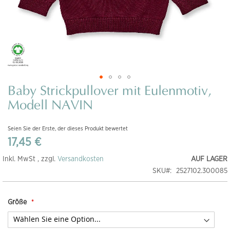
Baby Strickpullover mit Eulenmotiv,
Zum
Anfang
Modell NAVIN
der
Bildgalerie
Seien Sie der Erste, der dieses Produkt bewertet
springen
17,45 €
Inkl. MwSt , zzgl.
Versandkosten
AUF LAGER
SKU
2527102.300085
Größe