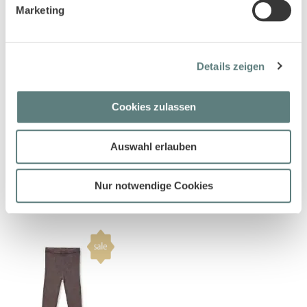
Marketing
Details zeigen
Cookies zulassen
Auswahl erlauben
Babyhose in weinrot, Modell
Baby Strickleggins in
TOMKE
bordeauxrot mélange, Modell
Nur notwendige Cookies
YUMA
11,45 €
13,45 €