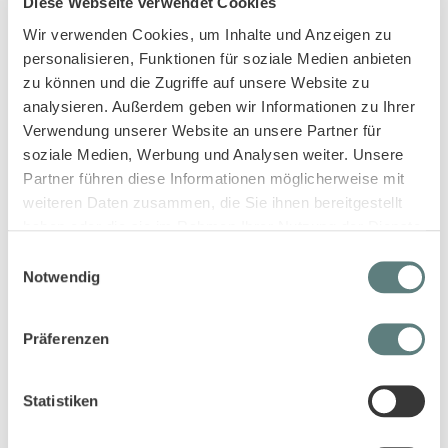
Diese Webseite verwendet Cookies
Wir verwenden Cookies, um Inhalte und Anzeigen zu
personalisieren, Funktionen für soziale Medien anbieten
zu können und die Zugriffe auf unsere Website zu
analysieren. Außerdem geben wir Informationen zu Ihrer
Baby Sweathose in denimblau,
Baby Sweathose in pflaumenlila,
Verwendung unserer Website an unsere Partner für
Modell ESSLI
Modell NEVIN
soziale Medien, Werbung und Analysen weiter. Unsere
11,45 €
10,95 €
Partner führen diese Informationen möglicherweise mit
weiteren Daten zusammen, die Sie ihnen bereitgestellt
haben oder die sie im Rahmen Ihrer Nutzung der Dienste
gesammelt haben.
Einwilligungsauswahl
Notwendig
Präferenzen
Statistiken
Baby Sweathose mit Baumdruck,
Baby Sweatshose in
Modell NEVIN
nougatbraun, Modell HAUKE
10,95 €
11,45 €