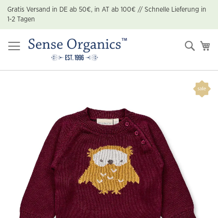
Zum
Gratis Versand in DE ab 50€, in AT ab 100€ // Schnelle Lieferung in
Inhalt
1-2 Tagen
springen
Suche
Me
Zum
Ende
der
Bildgalerie
springen