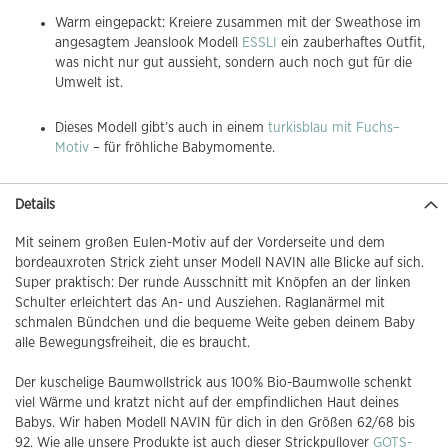
Warm eingepackt: Kreiere zusammen mit der Sweathose im
angesagtem Jeanslook Modell
ESSLI
ein zauberhaftes Outfit,
was nicht nur gut aussieht, sondern auch noch gut für die
Umwelt ist.
Dieses Modell gibt’s auch in einem
turkisblau mit Fuchs–
Motiv
– für fröhliche Babymomente.
Details
Mit seinem großen Eulen-Motiv auf der Vorderseite und dem
bordeauxroten Strick zieht unser Modell NAVIN alle Blicke auf sich.
Super praktisch: Der runde Ausschnitt mit Knöpfen an der linken
Schulter erleichtert das An- und Ausziehen. Raglanärmel mit
schmalen Bündchen und die bequeme Weite geben deinem Baby
alle Bewegungsfreiheit, die es braucht.
Der kuschelige Baumwollstrick aus 100% Bio-Baumwolle schenkt
viel Wärme und kratzt nicht auf der empfindlichen Haut deines
Babys. Wir haben Modell NAVIN für dich in den Größen 62/68 bis
92. Wie alle unsere Produkte ist auch dieser Strickpullover
GOTS-